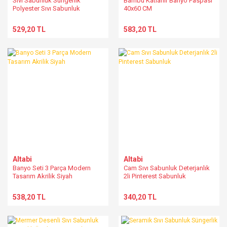
Sıvı Sabunluk Süngerlik
Bambu Katlanır Banyo Paspası
Polyester Sıvı Sabunluk
40x60 CM
529,20 TL
583,20 TL
Altabi
Altabi
Banyo Seti 3 Parça Modern
Cam Sıvı Sabunluk Deterjanlık
Tasarım Akrilik Siyah
2li Pinterest Sabunluk
538,20 TL
340,20 TL