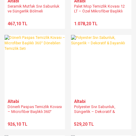
Altabi
Altabi
Seramik Mutfak Sıvı Sabunluk
Palet Mop Temizlik Kovası 12
ve Süngerlik Bölmeli
LT – Özel Mikrofiber Başlıklı
Deterjanlık – 2’li Set
Hızlı ve Hijyenik Temizlik Seti
467,10 TL
1.078,20 TL
Altabi
Altabi
Dönerli Paspas Temizlik Kovası
Polyester Sıvı Sabunluk,
– Microfiber Başlıklı 360°
Süngerlik – Dekoratif &
Dönebilen Temizlik Seti
Dayanıklı
926,10 TL
529,20 TL