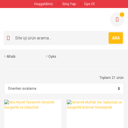
Hoşgeldiniz
Giriş Yap
Üye Ol
ARA
Altabi
Oyks
Toplam 21 ürün