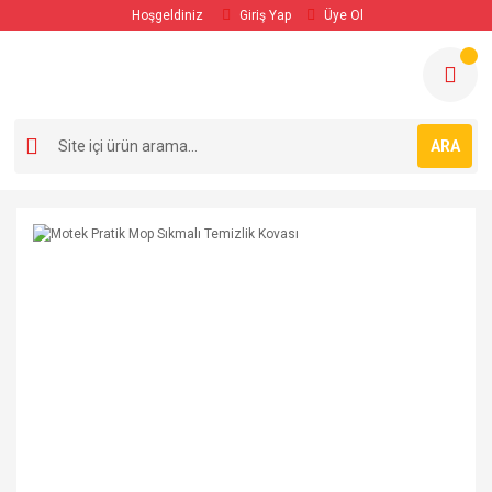
Hoşgeldiniz
Giriş Yap
Üye Ol
ARA