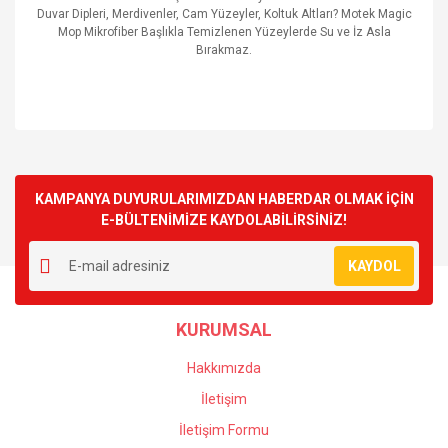
Duvar Dipleri, Merdivenler, Cam Yüzeyler, Koltuk Altları? Motek Magic
Mop Mikrofiber Başlıkla Temizlenen Yüzeylerde Su ve İz Asla
Bırakmaz.
Bu ürünün fiyat bilgisi, resim, ürün açıklamalarında ve diğer
konularda yetersiz gördüğünüz noktaları öneri formunu
Bu ürüne ilk yorumu siz yapın!
kullanarak tarafımıza iletebilirsiniz.
Görüş ve önerileriniz için teşekkür ederiz.
KAMPANYA DUYURULARIMIZDAN HABERDAR OLMAK İÇİN
E-BÜLTENİMİZE KAYDOLABİLİRSİNİZ!
Yorum Yaz
Ürün resmi kalitesiz, bozuk veya görüntülenemiyor.
KAYDOL
Ürün açıklamasında eksik bilgiler bulunuyor.
Ürün bilgilerinde hatalar bulunuyor.
KURUMSAL
Ürün fiyatı diğer sitelerden daha pahalı.
Bu ürüne benzer farklı alternatifler olmalı.
Hakkımızda
İletişim
İletişim Formu