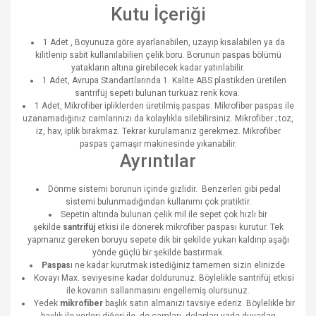
Kutu İçeriği
1 Adet , Boyunuza göre ayarlanabilen, uzayıp kısalabilen ya da
kilitlenip sabit kullanılabilien çelik boru. Borunun paspas bölümü
yatakların altına girebilecek kadar yatırılabilir.
1 Adet, Avrupa Standartlarında 1. Kalite ABS plastikden üretilen
santrifüj sepeti bulunan turkuaz renk kova.
1 Adet, Mikrofiber ipliklerden üretilmiş paspas. Mikrofiber paspas ile
uzanamadığınız camlarınızı da kolaylıkla silebilirsiniz. Mikrofiber ; toz,
iz, hav, iplik bırakmaz. Tekrar kurulamanız gerekmez. Mikrofiber
paspas çamaşır makinesinde yıkanabilir.
Ayrıntılar
Dönme sistemi borunun içinde gizlidir. Benzerleri gibi pedal
sistemi bulunmadığından kullanımı çok pratiktir.
Sepetin altında bulunan çelik mil ile sepet çok hızlı bir
şekilde
santrifüj
etkisi ile dönerek mikrofiber paspası kurutur. Tek
yapmanız gereken boruyu sepete dik bir şekilde yukarı kaldırıp aşağı
yönde güçlü bir şekilde bastırmak.
Paspas
ı ne kadar kurutmak istediğiniz tamemen sizin elinizde.
Kovayı Max. seviyesine kadar doldurunuz. Böylelikle santrifüj etkisi
ile kovanın sallanmasını engellemiş olursunuz.
Yedek
mikrofiber
başlık satın almanızı tavsiye ederiz. Böylelikle bir