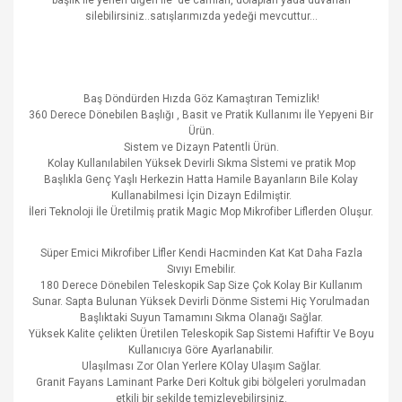
başlık ile yerleri diğeri ile de camları, dolapları yada duvarları
silebilirsiniz..satışlarımızda yedeği mevcuttur...
Baş Döndürden Hızda Göz Kamaştıran Temizlik!
360 Derece Dönebilen Başlığı , Basit ve Pratik Kullanımı İle Yepyeni Bir
Ürün.
Sistem ve Dizayn Patentli Ürün.
Kolay Kullanılabilen Yüksek Devirli Sıkma Sİstemi ve pratik Mop
Başlıkla Genç Yaşlı Herkezin Hatta Hamile Bayanların Bile Kolay
Kullanabilmesi İçin Dizayn Edilmiştir.
İleri Teknoloji İle Üretilmiş pratik Magic Mop Mikrofiber Liflerden Oluşur.
Süper Emici Mikrofiber Lİfler Kendi Hacminden Kat Kat Daha Fazla
Sıvıyı Emebilir.
180 Derece Dönebilen Teleskopik Sap Size Çok Kolay Bir Kullanım
Sunar. Sapta Bulunan Yüksek Devirli Dönme Sistemi Hiç Yorulmadan
Başlıktaki Suyun Tamamını Sıkma Olanağı Sağlar.
Yüksek Kalite çelikten Üretilen Teleskopik Sap Sistemi Hafiftir Ve Boyu
Kullanıcıya Göre Ayarlanabilir.
Ulaşılması Zor Olan Yerlere KOlay Ulaşım Sağlar.
Granit Fayans Laminant Parke Deri Koltuk gibi bölgeleri yorulmadan
etkili bir şekilde temizleyebilirsiniz.