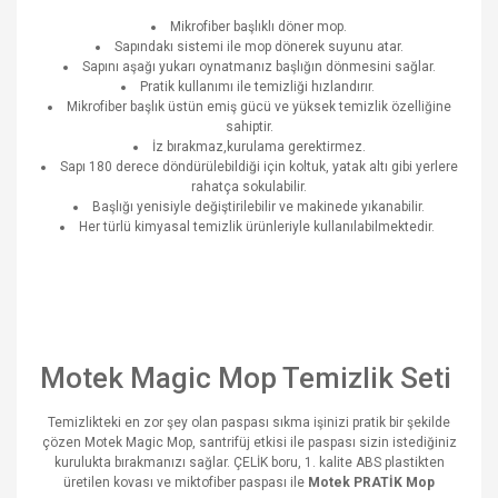
Mikrofiber başlıklı döner mop.
Sapındakı sistemi ile mop dönerek suyunu atar.
Sapını aşağı yukarı oynatmanız başlığın dönmesini sağlar.
Pratik kullanımı ile temizliği hızlandırır.
Mikrofiber başlık üstün emiş gücü ve yüksek temizlik özelliğine
sahiptir.
İz bırakmaz,kurulama gerektirmez.
Sapı 180 derece döndürülebildiği için koltuk, yatak altı gibi yerlere
rahatça sokulabilir.
Başlığı yenisiyle değiştirilebilir ve makinede yıkanabilir.
Her türlü kimyasal temizlik ürünleriyle kullanılabilmektedir.
Motek Magic Mop Temizlik Seti
Temizlikteki en zor şey olan paspası sıkma işinizi pratik bir şekilde
çözen Motek Magic Mop, santrifüj etkisi ile paspası sizin istediğiniz
kurulukta bırakmanızı sağlar. ÇELİK boru, 1. kalite ABS plastikten
üretilen kovası ve miktofiber paspası ile
Motek PRATİK Mop