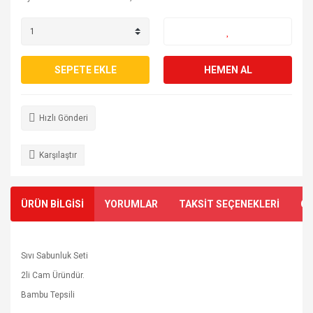
SEPETE EKLE
HEMEN AL
Hızlı Gönderi
Karşılaştır
ÜRÜN BİLGİSİ
YORUMLAR
TAKSİT SEÇENEKLERİ
ÖN
Sıvı Sabunluk Seti
2li Cam Üründür.
Bambu Tepsili