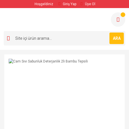
Hoşgeldiniz
Giriş Yap
Üye Ol
ARA