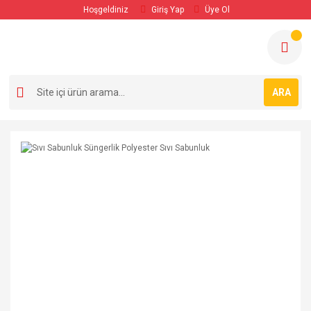
Hoşgeldiniz
Giriş Yap
Üye Ol
ARA