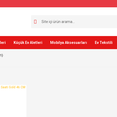
leri
Küçük Ev Aletleri
Mobilya Aksesuarları
Ev Tekstili
(1)