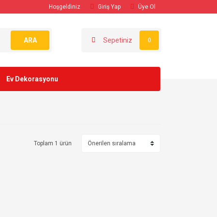
Hoşgeldiniz
Giriş Yap
Üye Ol
ARA
Sepetiniz
0
Ev Dekorasyonu
Toplam 1 ürün