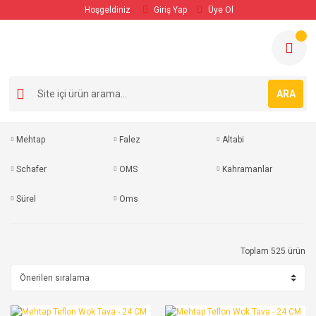
Hoşgeldiniz
Giriş Yap
Üye Ol
ARA
Mehtap
Falez
Altabi
Schafer
OMS
Kahramanlar
Sürel
Oms
Toplam 525 ürün