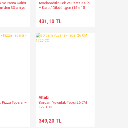
k ve Pasta Kalıbı
Ayarlanabilir Kek ve Pasta Kalıbı
cm’den 30 cm’ye
– Kare / Dikdörtgen (15 × 15
cm’den 28 × 28 cm’ye kadar)
431,10 TL
Altabi
 Pizza Tepsisi –
Borcam Yuvarlak Tepsi 26 CM
1720 CC
349,20 TL