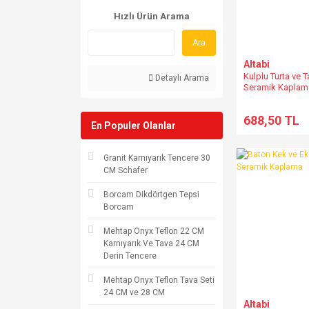
Hızlı Ürün Arama
Ara
Altabi
Kulplu Turta ve Ta
Detaylı Arama
Seramik Kaplam
688,50 TL
En Populer Olanlar
Granit Karnıyarık Tencere 30
CM Schafer
Borcam Dikdörtgen Tepsi
Borcam
Mehtap Onyx Teflon 22 CM
Karnıyarık Ve Tava 24 CM
Derin Tencere
Mehtap Onyx Teflon Tava Seti
24 CM ve 28 CM
Altabi