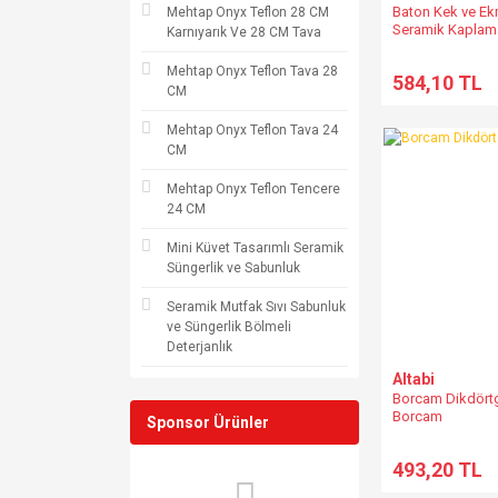
Baton Kek ve Ekm
Mehtap Onyx Teflon 28 CM
Seramik Kaplam
Karnıyarık Ve 28 CM Tava
Mehtap Onyx Teflon Tava 28
584,10 TL
CM
Mehtap Onyx Teflon Tava 24
CM
Mehtap Onyx Teflon Tencere
24 CM
Mini Küvet Tasarımlı Seramik
Süngerlik ve Sabunluk
Seramik Mutfak Sıvı Sabunluk
ve Süngerlik Bölmeli
Deterjanlık
Altabi
Borcam Dikdört
Borcam
Sponsor Ürünler
493,20 TL