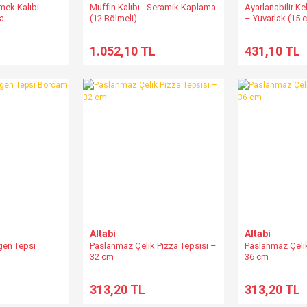
ek Kalıbı -
Muffin Kalıbı - Seramik Kaplama
Ayarlanabilir Ke
a
(12 Bölmeli)
– Yuvarlak (15 
kadar)
1.052,10 TL
431,10 TL
Altabi
Altabi
gen Tepsi
Paslanmaz Çelik Pizza Tepsisi –
Paslanmaz Çelik
32 cm
36 cm
313,20 TL
313,20 TL