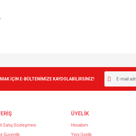
r
e diğer konularda yetersiz gördüğünüz noktaları öneri formunu kullanarak tarafımı
Bu ürüne ilk yorumu siz yapın!
r.
K İÇİN E-BÜLTENİMİZE KAYDOLABİLİRSİNİZ!
Yorum Yaz
ERİŞ
ÜYELİK
i Satış Sözleşmesi
Hesabım
 ve Güvenlik
Yeni Üyelik