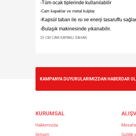
-Tüm ocak tiplerinde kullanılabilir
-Cam kapaklar ve metal kulplar
-Kapsül taban ile ısı ve enerji tasaruffu sağla
-Bulaşık makinesinde yıkanabilir.
20 CM CAM KAPAKLI SAHAN
Bu ürünün fiyat bilgisi, resim, ürün açıklamalarında v
Görüş ve önerileriniz için teşekkür ederiz.
Ürün resmi kalitesiz, bozuk veya görüntülenemiyo
KAMPANYA DUYURULARIMIZDAN HABERDAR OLMA
Ürün açıklamasında eksik bilgiler bulunuyor.
Ürün bilgilerinde hatalar bulunuyor.
Ürün fiyatı diğer sitelerden daha pahalı.
Bu ürüne benzer farklı alternatifler olmalı.
KURUMSAL
ALIŞV
Hakkımızda
Mesafel
İletişim
Gizlilik