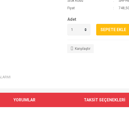
Stok Kodu
SHF-H
Fiyat
748,50
Adet
SEPETE EKLE
Karşılaştır
ALARMI
YORUMLAR
TAKSİT SEÇENEKLERİ