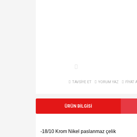
TAVSİYE ET
YORUM YAZ
FİYAT 
ÜRÜN BİLGİSİ
-18/10 Krom Nikel paslanmaz çelik