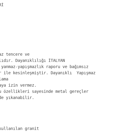
İ

z tencere ve 

ıdır. Dayanıklılığı İTALYAN 

yanmaz-yapışmazlık raporu ve bağımsız 

r ile kesinleşmiştir. Dayanıklı  Yapışmaz 

ama

ya izin vermez. 

 özellikleri sayesinde metal gereçler 

e yıkanabilir. 

ullanılan granit 
