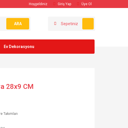
Hoşgeldiniz
Giriş Yap
Üye Ol
ARA
Sepetiniz
Ev Dekorasyonu
va 28x9 CM
e Takımları