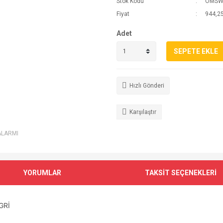
Stok Kodu
OMSW
Fiyat
944,25
Adet
SEPETE EKLE
Hızlı Gönderi
Karşılaştır
ALARMI
YORUMLAR
TAKSİT SEÇENEKLERİ
GRİ