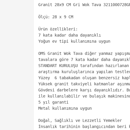
Granit 28x9 CM Gri Wok Tava 3211000728GR
Ölçü: 28 x 9 CM

Ürün özellikleri:

7 kata kadar daha dayanıklı 

Yoğun ev tipi kullanımına uygun

OMS Granit Wok Tava diğer yanmaz yapışma
tavalara göre 7 kata kadar daha dayanıkl
STANDART KURULUŞU tarafından hazırlanan 
araştırma kuruluşlarınca yapılan testle
Yüzey  6 tabakadan oluşan benzersiz kapl
Yüksek granit takviyeli katmanlar aşınma
Gövdesi darbelere karşı dayanıklıdır. Bu
ile kullanılabilir ve bulaşık makinesind
5 yıl garanti 

Metal kullanımına uygun

Doğal, Sağlıklı ve Lezzetli Yemekler

İnsanlık tarihinin başlangıcından beri k