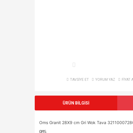
TAVSİYE ET
YORUM YAZ
FİYAT 
ÜRÜN BİLGİSİ
Oms Granit 28X9 cm Gri Wok Tava 3211000728
OMS 
