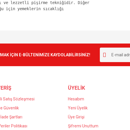
 ve lezzetli pişirme tekniğidir. Diğer 

u için yemeklerin sıcaklığı 

e diğer konularda yetersiz gördüğünüz noktaları öneri formunu kullanarak tarafımı
Bu ürüne ilk yorumu siz yapın!
r.
K İÇİN E-BÜLTENİMİZE KAYDOLABİLİRSİNİZ!
Yorum Yaz
ERİŞ
ÜYELİK
i Satış Sözleşmesi
Hesabım
 ve Güvenlik
Yeni Üyelik
 İade Şartları
Üye Girişi
Gönder
Veriler Politikası
Şifremi Unuttum