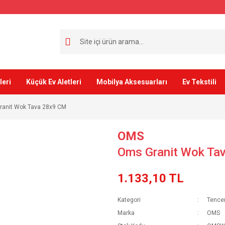
leri
Küçük Ev Aletleri
Mobilya Aksesuarları
Ev Tekstili
anit Wok Tava 28x9 CM
OMS
Oms Granit Wok Ta
1.133,10 TL
Kategori
Tencer
Marka
OMS