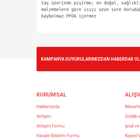
taş üzerinde pişirme; en doğal, sağlıklı
malzemelere göre ısıyı uzun süre koruduğ
kaybolmaz.PFOA içermez
Bu ürünün fiyat bilgisi, resim, ürün açıklamalarında v
Görüş ve önerileriniz için teşekkür ederiz.
Ürün resmi kalitesiz, bozuk veya görüntülenemiyo
KAMPANYA DUYURULARIMIZDAN HABERDAR OLMA
Ürün açıklamasında eksik bilgiler bulunuyor.
Ürün bilgilerinde hatalar bulunuyor.
Ürün fiyatı diğer sitelerden daha pahalı.
Bu ürüne benzer farklı alternatifler olmalı.
KURUMSAL
ALIŞV
Hakkımızda
Mesafel
İletişim
Gizlilik
İletişim Formu
İptal ve
Havale Bildirim Formu
Kişisel 