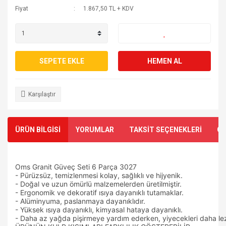
Fiyat
1.867,50 TL + KDV
SEPETE EKLE
HEMEN AL
Karşılaştır
ÜRÜN BİLGİSİ
YORUMLAR
TAKSİT SEÇENEKLERİ
ÖN
Oms Granit Güveç Seti 6 Parça 3027
- Pürüzsüz, temizlenmesi kolay, sağlıklı ve hijyenik.
- Doğal ve uzun ömürlü malzemelerden üretilmiştir.
- Ergonomik ve dekoratif ısıya dayanıklı tutamaklar.
- Alüminyuma, paslanmaya dayanıklıdır.
- Yüksek ısıya dayanıklı, kimyasal hataya dayanıklı.
- Daha az yağda pişirmeye yardım ederken, yiyecekleri daha lezze