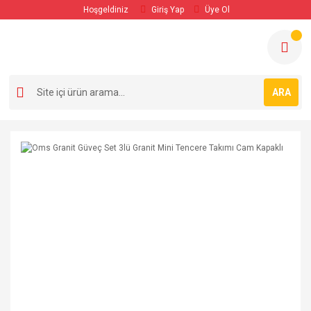
Hoşgeldiniz
Giriş Yap
Üye Ol
ARA