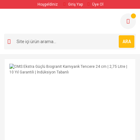
Hoşgeldiniz
Giriş Yap
Üye Ol
ARA