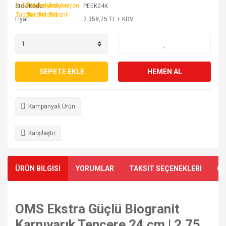
Stok Kodu
PEEK24K
Fiyat
2.358,75 TL + KDV
SEPETE EKLE
HEMEN AL
Kampanyalı Ürün
Karşılaştır
ÜRÜN BİLGİSİ
YORUMLAR
TAKSİT SEÇENEKLERİ
ÖN
OMS Ekstra Güçlü Biogranit
Karnıyarık Tencere 24 cm | 2,75