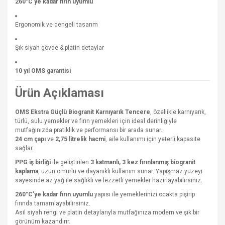
260°C’ye kadar fırın uyumlu
Ergonomik ve dengeli tasarım
Şık siyah gövde & platin detaylar
10 yıl OMS garantisi
Ürün Açıklaması
OMS Ekstra Güçlü Biogranit Karnıyarık Tencere
, özellikle karnıyarık,
türlü, sulu yemekler ve fırın yemekleri için ideal derinliğiyle
mutfağınızda pratiklik ve performansı bir arada sunar.
24 cm çapı
ve
2,75 litrelik hacmi
, aile kullanımı için yeterli kapasite
sağlar.
PPG iş birliği
ile geliştirilen
3 katmanlı, 3 kez fırınlanmış biogranit
kaplama
, uzun ömürlü ve dayanıklı kullanım sunar. Yapışmaz yüzeyi
sayesinde az yağ ile sağlıklı ve lezzetli yemekler hazırlayabilirsiniz.
260°C’ye kadar fırın uyumlu
yapısı ile yemeklerinizi ocakta pişirip
fırında tamamlayabilirsiniz.
Asil siyah rengi ve platin detaylarıyla mutfağınıza modern ve şık bir
görünüm kazandırır.