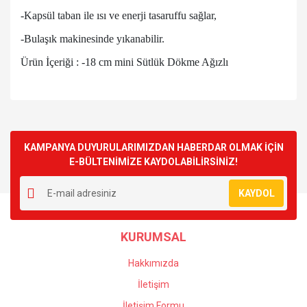
-Kapsül taban ile ısı ve enerji tasaruffu sağlar,
-Bulaşık makinesinde yıkanabilir.
Ürün İçeriği : -18 cm mini Sütlük Dökme Ağızlı
Bu ürünün fiyat bilgisi, resim, ürün açıklamalarında ve diğer
konularda yetersiz gördüğünüz noktaları öneri formunu
Bu ürüne ilk yorumu siz yapın!
kullanarak tarafımıza iletebilirsiniz.
Görüş ve önerileriniz için teşekkür ederiz.
KAMPANYA DUYURULARIMIZDAN HABERDAR OLMAK İÇİN
E-BÜLTENİMİZE KAYDOLABİLİRSİNİZ!
Yorum Yaz
Ürün resmi kalitesiz, bozuk veya görüntülenemiyor.
KAYDOL
Ürün açıklamasında eksik bilgiler bulunuyor.
Ürün bilgilerinde hatalar bulunuyor.
KURUMSAL
Ürün fiyatı diğer sitelerden daha pahalı.
Bu ürüne benzer farklı alternatifler olmalı.
Hakkımızda
İletişim
İletişim Formu