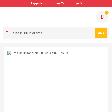
Hoşgeldiniz
Giriş Yap
Üye Ol
ARA