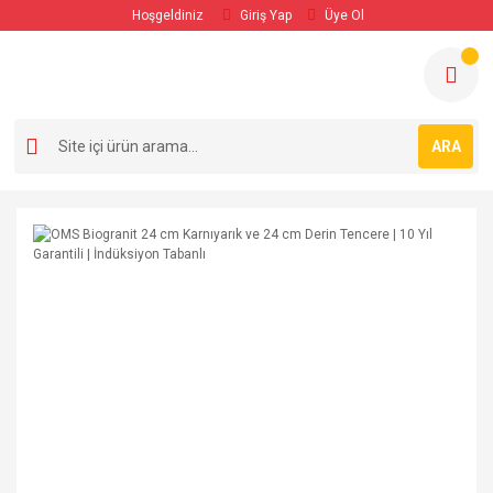
Hoşgeldiniz
Giriş Yap
Üye Ol
ARA