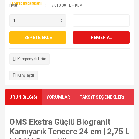
Fiyat
5.010,00 TL + KDV
SEPETE EKLE
HEMEN AL
Kampanyalı Ürün
Karşılaştır
ÜRÜN BİLGİSİ
YORUMLAR
TAKSİT SEÇENEKLERİ
ÖN
OMS Ekstra Güçlü Biogranit
Karnıyarık Tencere 24 cm | 2,75 L