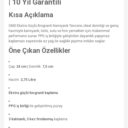
| 10 Yıl Garantili
Kısa Açıklama
OMS Ekstra Güçlü Biogranit Karnıyarık Tencere; ideal derinliği ve geniş
hacmiyle karnıyarık, türlü, sulu ve fırın yemekleri için mükemmel
performans sunar. PPG iş birliğiyle geliştirilen dayanıklı yapışmaz
kaplaması sayesinde az yağ ile sağlıklı pişirme imkânı sağlar.
Öne Çıkan Özellikler
Çap:
24 cm
| Derinlik:
7,5 cm
Hacim:
2,75 Litre
Ekstra güçlü biogranit kaplama
PPG iş birliği
ile geliştirilmiş yüzey
3 katmanlı, 3 kez fırınlanmış
kaplama