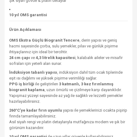
Şık siyah gövde & platin detaylar
10 yıl OMS garantisi
Ürün Açıklaması
OMS Ekstra Güçlü Biogranit Tencere
, derin yapısı ve geniş
hacmi sayesinde çorba, sulu yemekler, pilav ve günlük pişirme
ihtiyaçlarınız için ideal bir tercihtir.
24 cm çapı
ve
4,3 litrelik kapasitesi
, kalabalık aileler ve misafir
sofraları için yeterli alan sunar.
İndüksiyon tabanlı yapısı
, indüksiyon dahil tüm ocak tiplerinde
eşit ısı dağılımı ve yüksek pişirme verimliliği sağlar.
PPG iş birliği
ile geliştirilen
3 katmanlı, 3 kez fırınlanmış
biogranit kaplama
, uzun ömürlü ve çizilmeye karşı dayanıklıdır.
Yapışmaz yüzeyi sayesinde az yağ ile sağlıklı ve lezzetli yemekler
hazırlayabilirsiniz.
260°C’ye kadar fırın uyumlu
yapısı ile yemeklerinizi ocakta pişirip
fırında tamamlayabilirsiniz.
Asil siyah rengi ve platin detaylarıyla mutfağınıza modern ve şık bir
görünüm kazandırır.
10 yıl OMS garantisi
ile uzun yıllar güvenle kullanabilirsiniz.