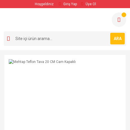
Hoşgeldiniz
Giriş Yap
Üye Ol
ARA