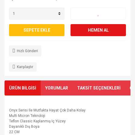
SEPETE EKLE
HEMEN AL
Hızlı Gönderi
Karşılaştır
ÜRÜN BİLGİSİ
YORUMLAR
TAKSİT SEÇENEKLERİ
ÖN
Onyx Serisi Ile Mutfakta Hayat Çok Daha Kolay
Multi Micron Teknoloji
Teflon Classic Kaplanmış Iç Yüzey
Dayanıklı Dış Boya
22 CM