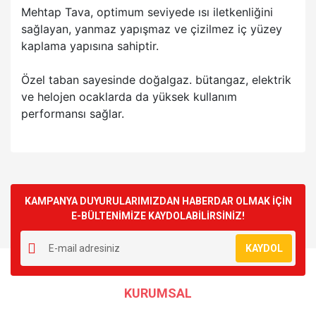
Mehtap Tava, optimum seviyede ısı iletkenliğini
sağlayan, yanmaz yapışmaz ve çizilmez iç yüzey
kaplama yapısına sahiptir.
Özel taban sayesinde doğalgaz. bütangaz, elektrik
ve helojen ocaklarda da yüksek kullanım
performansı sağlar.
Bu ürünün fiyat bilgisi, resim, ürün açıklamalarında ve diğer
konularda yetersiz gördüğünüz noktaları öneri formunu
Bu ürüne ilk yorumu siz yapın!
kullanarak tarafımıza iletebilirsiniz.
Görüş ve önerileriniz için teşekkür ederiz.
KAMPANYA DUYURULARIMIZDAN HABERDAR OLMAK İÇİN
E-BÜLTENİMİZE KAYDOLABİLİRSİNİZ!
Yorum Yaz
Ürün resmi kalitesiz, bozuk veya görüntülenemiyor.
KAYDOL
Ürün açıklamasında eksik bilgiler bulunuyor.
Ürün bilgilerinde hatalar bulunuyor.
KURUMSAL
Ürün fiyatı diğer sitelerden daha pahalı.
Bu ürüne benzer farklı alternatifler olmalı.