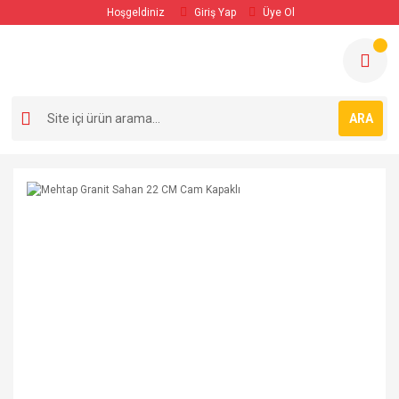
Hoşgeldiniz
Giriş Yap
Üye Ol
ARA