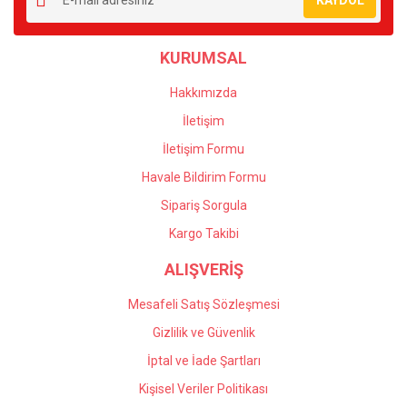
Ürün açıklamasında eksik bilgiler bulunuyor.
Ürün bilgilerinde hatalar bulunuyor.
KURUMSAL
Ürün fiyatı diğer sitelerden daha pahalı.
Bu ürüne benzer farklı alternatifler olmalı.
Hakkımızda
İletişim
İletişim Formu
Havale Bildirim Formu
Gönder
Sipariş Sorgula
Kargo Takibi
ALIŞVERİŞ
Mesafeli Satış Sözleşmesi
Gizlilik ve Güvenlik
İptal ve İade Şartları
Kişisel Veriler Politikası