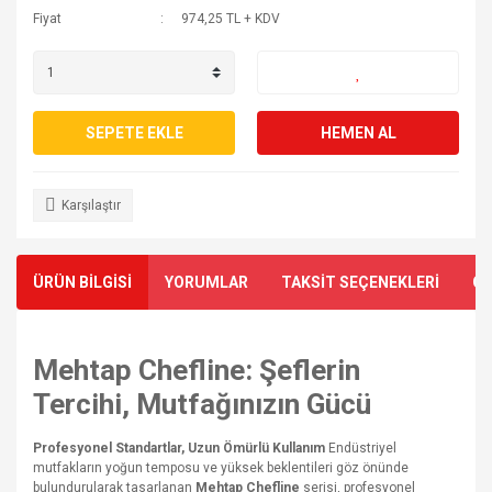
Fiyat
974,25 TL + KDV
SEPETE EKLE
HEMEN AL
Karşılaştır
ÜRÜN BİLGİSİ
YORUMLAR
TAKSİT SEÇENEKLERİ
ÖN
Mehtap Chefline: Şeflerin
Tercihi, Mutfağınızın Gücü
Profesyonel Standartlar, Uzun Ömürlü Kullanım
Endüstriyel
mutfakların yoğun temposu ve yüksek beklentileri göz önünde
bulundurularak tasarlanan
Mehtap Chefline
serisi, profesyonel