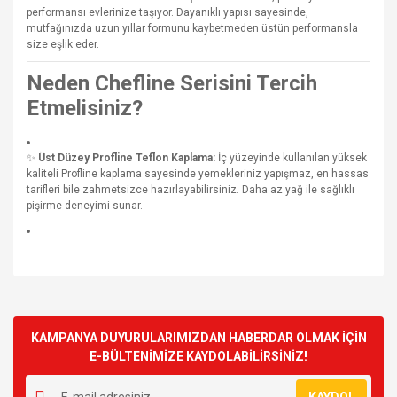
performansı evlerinize taşıyor. Dayanıklı yapısı sayesinde,
mutfağınızda uzun yıllar formunu kaybetmeden üstün performansla
size eşlik eder.
Neden Chefline Serisini Tercih
Etmelisiniz?
✨
Üst Düzey Profline Teflon Kaplama:
İç yüzeyinde kullanılan yüksek
kaliteli Profline kaplama sayesinde yemekleriniz yapışmaz, en hassas
tarifleri bile zahmetsizce hazırlayabilirsiniz. Daha az yağ ile sağlıklı
pişirme deneyimi sunar.
Bu ürünün fiyat bilgisi, resim, ürün açıklamalarında ve diğer
konularda yetersiz gördüğünüz noktaları öneri formunu
Bu ürüne ilk yorumu siz yapın!
kullanarak tarafımıza iletebilirsiniz.
Görüş ve önerileriniz için teşekkür ederiz.
KAMPANYA DUYURULARIMIZDAN HABERDAR OLMAK İÇİN
E-BÜLTENİMİZE KAYDOLABİLİRSİNİZ!
Yorum Yaz
Ürün resmi kalitesiz, bozuk veya görüntülenemiyor.
KAYDOL