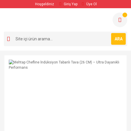
Hoşgeldiniz
Giriş Yap
Üye Ol
ARA