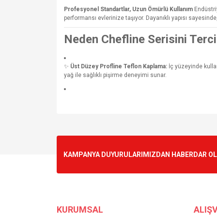
Profesyonel Standartlar, Uzun Ömürlü Kullanım
Endüstri
performansı evlerinize taşıyor. Dayanıklı yapısı sayesin
Neden Chefline Serisini Terci
✨
Üst Düzey Profline Teflon Kaplama:
İç yüzeyinde kulla
yağ ile sağlıklı pişirme deneyimi sunar.
Bu ürünün fiyat bilgisi, resim, ürün açıklamalarında v
Görüş ve önerileriniz için teşekkür ederiz.
Ürün resmi kalitesiz, bozuk veya görüntülenemiyo
KAMPANYA DUYURULARIMIZDAN HABERDAR OLMA
Ürün açıklamasında eksik bilgiler bulunuyor.
Ürün bilgilerinde hatalar bulunuyor.
Ürün fiyatı diğer sitelerden daha pahalı.
Bu ürüne benzer farklı alternatifler olmalı.
KURUMSAL
ALIŞV