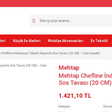
leri
Küçük Ev Aletleri
Mobilya Aksesuarları
Ev Tekstili
 Chefline İndüksiyon Tabanlı Kaçerola Sos Tavası (20 CM) – Cam Kapaklı
Mehtap
Mehtap Chefline İnd
Sos Tavası (20 CM)
1.421,10 TL
Kategori
Tencer