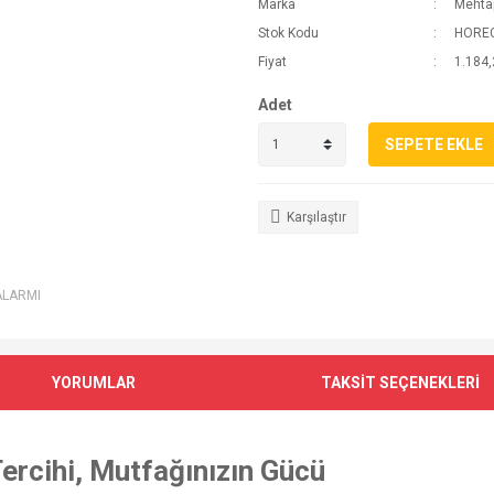
Marka
Mehta
Stok Kodu
HORE
Fiyat
1.184,
Adet
SEPETE EKLE
Karşılaştır
ALARMI
YORUMLAR
TAKSİT SEÇENEKLERİ
Tercihi, Mutfağınızın Gücü