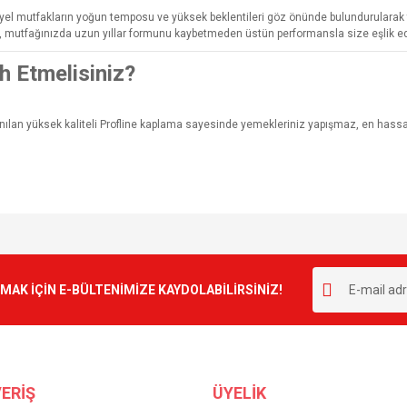
yel mutfakların yoğun temposu ve yüksek beklentileri göz önünde bulundurularak
de, mutfağınızda uzun yıllar formunu kaybetmeden üstün performansla size eşlik ed
h Etmelisiniz?
nılan yüksek kaliteli Profline kaplama sayesinde yemekleriniz yapışmaz, en hassas 
e diğer konularda yetersiz gördüğünüz noktaları öneri formunu kullanarak tarafımı
Bu ürüne ilk yorumu siz yapın!
r.
K İÇİN E-BÜLTENİMİZE KAYDOLABİLİRSİNİZ!
Yorum Yaz
ERİŞ
ÜYELİK