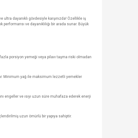
 ve ultra dayanıklı gövdesiyle karşınızda! Özellikle iş
ık performansı ve dayanıklılığı bir arada sunar. Büyük
a fazla porsiyon yemeği veya pilavı taşma riski olmadan
unar. Minimum yağ ile maksimum lezzetli yemekler
sını engeller ve ısıyı uzun süre muhafaza ederek enerji
çlendirilmiş uzun ömürlü bir yapıya sahiptir.