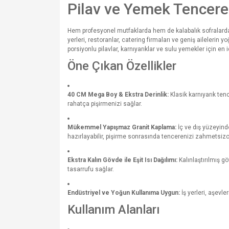
Pilav ve Yemek Tencere
Hem profesyonel mutfaklarda hem de kalabalık sofralard
yerleri, restoranlar, catering firmaları ve geniş aileleri
porsiyonlu pilavlar, karnıyarıklar ve sulu yemekler için en
Öne Çıkan Özellikler
40 CM Mega Boy & Ekstra Derinlik:
Klasik karnıyarık ten
rahatça pişirmenizi sağlar.
Mükemmel Yapışmaz Granit Kaplama:
İç ve dış yüzeyind
hazırlayabilir, pişirme sonrasında tencerenizi zahmetsizc
Ekstra Kalın Gövde ile Eşit Isı Dağılımı:
Kalınlaştırılmış g
tasarrufu sağlar.
Endüstriyel ve Yoğun Kullanıma Uygun:
İş yerleri, aşevle
Kullanım Alanları