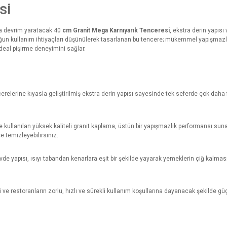
si
a devrim yaratacak 40
cm Granit Mega Karnıyarık Tenceresi
, ekstra derin yapısı
n yoğun kullanım ihtiyaçları düşünülerek tasarlanan bu tencere; mükemmel yapışmazl
 ideal pişirme deneyimini sağlar.
cerelerine kıyasla geliştirilmiş ekstra derin yapısı sayesinde tek seferde çok dah
e kullanılan yüksek kaliteli granit kaplama, üstün bir yapışmazlık performansı s
e temizleyebilirsiniz.
övde yapısı, ısıyı tabandan kenarlara eşit bir şekilde yayarak yemeklerin çiğ kalma
ri ve restoranların zorlu, hızlı ve sürekli kullanım koşullarına dayanacak şekilde gü