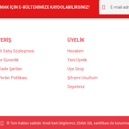
r.
K İÇİN E-BÜLTENİMİZE KAYDOLABİLİRSİNİZ!
Yorum Yaz
ERİŞ
ÜYELİK
i Satış Sözleşmesi
Hesabım
 ve Güvenlik
Yeni Üyelik
 İade Şartları
Üye Girişi
Gönder
Veriler Politikası
Şifremi Unuttum
Sepetiniz
© Tüm hakları saklıdır. Kredi kartı bilgileriniz 256bit SSL sertifikası ile korunma