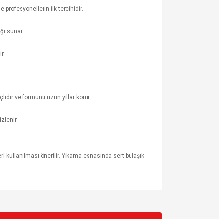
profesyonellerin ilk tercihidir.
ğı sunar.
r.
idir ve formunu uzun yıllar korur.
zlenir.
i kullanılması önerilir. Yıkama esnasında sert bulaşık
za iletebilirsiniz.