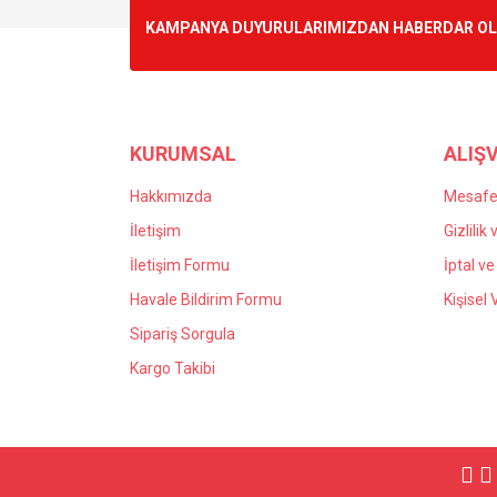
Ürün resmi kalitesiz, bozuk veya görüntülenemiyo
KAMPANYA DUYURULARIMIZDAN HABERDAR OLMA
Ürün açıklamasında eksik bilgiler bulunuyor.
Ürün bilgilerinde hatalar bulunuyor.
Ürün fiyatı diğer sitelerden daha pahalı.
Bu ürüne benzer farklı alternatifler olmalı.
KURUMSAL
ALIŞV
Hakkımızda
Mesafel
İletişim
Gizlilik
İletişim Formu
İptal ve
Havale Bildirim Formu
Kişisel 
Sipariş Sorgula
Kargo Takibi