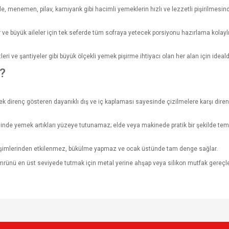
enemen, pilav, karnıyarık gibi hacimli yemeklerin hızlı ve lezzetli pişirilmesinde 
 ve büyük aileler için tek seferde tüm sofraya yetecek porsiyonu hazırlama kolaylı
ri ve şantiyeler gibi büyük ölçekli yemek pişirme ihtiyacı olan her alan için idealdi
?
 direnç gösteren dayanıklı dış ve iç kaplaması sayesinde çizilmelere karşı dirençl
inde yemek artıkları yüzeye tutunamaz; elde veya makinede pratik bir şekilde temi
ğişimlerinden etkilenmez, bükülme yapmaz ve ocak üstünde tam denge sağlar.
rünü en üst seviyede tutmak için metal yerine ahşap veya silikon mutfak gereçler
e diğer konularda yetersiz gördüğünüz noktaları öneri formunu kullanarak tarafımı
Bu ürüne ilk yorumu siz yapın!