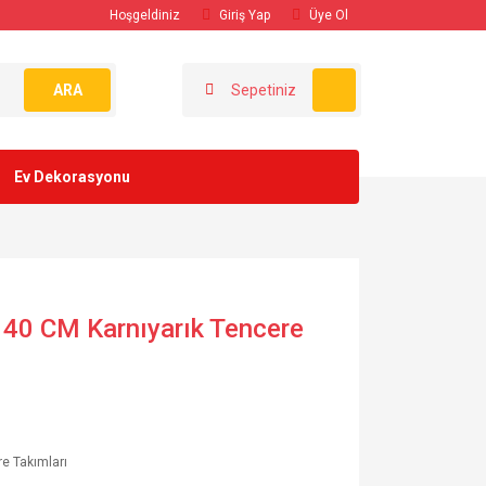
Hoşgeldiniz
Giriş Yap
Üye Ol
ARA
Sepetiniz
Ev Dekorasyonu
 40 CM Karnıyarık Tencere
e Takımları