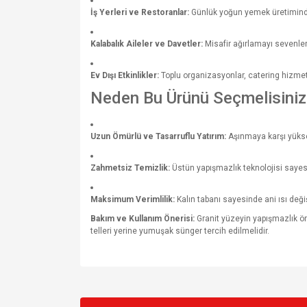
İş Yerleri ve Restoranlar:
Günlük yoğun yemek üretiminde, m
Kalabalık Aileler ve Davetler:
Misafir ağırlamayı sevenler
Ev Dışı Etkinlikler:
Toplu organizasyonlar, catering hizmetle
Neden Bu Ürünü Seçmelisiniz
Uzun Ömürlü ve Tasarruflu Yatırım:
Aşınmaya karşı yüksek
Zahmetsiz Temizlik:
Üstün yapışmazlık teknolojisi sayes
Maksimum Verimlilik:
Kalın tabanı sayesinde ani ısı de
Bakım ve Kullanım Önerisi:
Granit yüzeyin yapışmazlık öm
telleri yerine yumuşak sünger tercih edilmelidir.
Bu ürünün fiyat bilgisi, resim, ürün açıklamalarında v
Görüş ve önerileriniz için teşekkür ederiz.