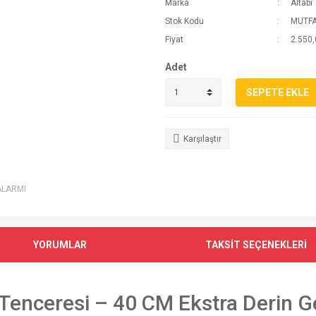
Marka
Altabi
Stok Kodu
MUTF
Fiyat
2.550,
Adet
SEPETE EKLE
Karşılaştır
ALARMI
YORUMLAR
TAKSİT SEÇENEKLERİ
Tenceresi – 40 CM Ekstra Derin G