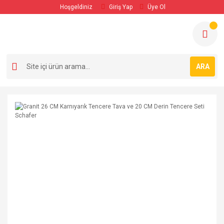
Hoşgeldiniz
Giriş Yap
Üye Ol
ARA