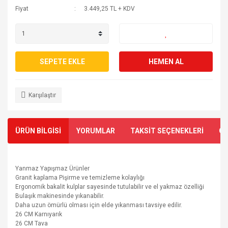
Fiyat
3.449,25 TL + KDV
SEPETE EKLE
HEMEN AL
Karşılaştır
ÜRÜN BİLGİSİ
YORUMLAR
TAKSİT SEÇENEKLERİ
ÖN
Yanmaz Yapışmaz Ürünler
Granit kaplama Pişirme ve temizleme kolaylığı
Ergonomik bakalit kulplar sayesinde tutulabilir ve el yakmaz özelliği
Bulaşık makinesinde yıkanabilir.
Daha uzun ömürlü olması için elde yıkanması tavsiye edilir.
26 CM Karnıyarık
26 CM Tava