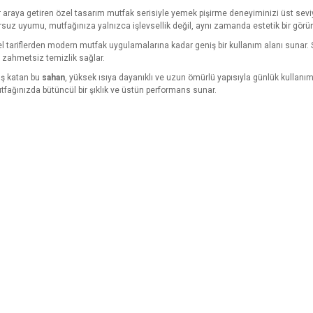
bir araya getiren özel tasarım mutfak serisiyle yemek pişirme deneyiminizi üst seviy
suz uyumu, mutfağınıza yalnızca işlevsellik değil, aynı zamanda estetik bir görü
el tariflerden modern mutfak uygulamalarına kadar geniş bir kullanım alanı sunar. 
e zahmetsiz temizlik sağlar.
uş katan bu
sahan
, yüksek ısıya dayanıklı ve uzun ömürlü yapısıyla günlük kullanımd
tfağınızda bütüncül bir şıklık ve üstün performans sunar.