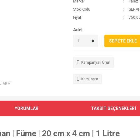
Marka
Falez
Stok Kodu
SERAF
Fiyat
750,00
Adet
SEPETE EKLE
Kampanyalı Ürün
Karşılaştır
ALARMI
YORUMLAR
TAKSİT SEÇENEKLERİ
n | Füme | 20 cm x 4 cm | 1 Litre