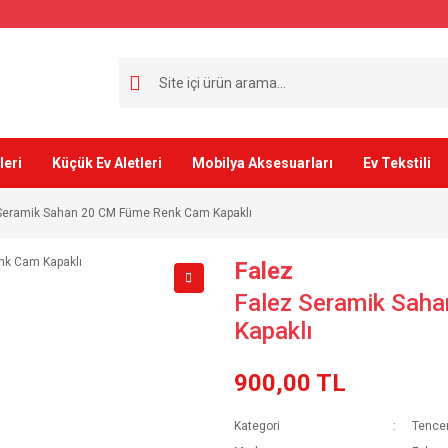
leri
Küçük Ev Aletleri
Mobilya Aksesuarları
Ev Tekstili
Seramik Sahan 20 CM Füme Renk Cam Kapaklı
Falez
Falez Seramik Sah
Kapaklı
900,00 TL
Kategori
Tencer