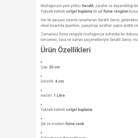
Mutfağınızın yeni yıldızı
Serafit
, zarafet ve dayanıklılığı 
Yüksek kaliteli
solgel kaplama
ile şık
füme renginin
kusur
Her bir parçası özenle tasarlanan Serafit Serisi; geleneks
ideal kıvamda pişerken, yapışmayı azaltan yapısı pratik v
Zamansız füme rengiyle mutfağınıza sofistike bir dokun
tenceresi, tava ve sahan seçenekleriyle Serafit Serisi, mu
Ürün Özellikleri
Çap:
20 cm
Derinlik:
4 cm
Hacim:
1 Litre
Yüksek kaliteli
solgel kaplama
Şık ve modern
füme renk