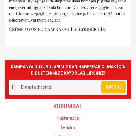
materyali ısıyı eşit şekilde dağıtarak daha homojen pişirme sağlar ve 
enerji verimliliğine katkıda bulunur.; Gri renk seçeneğiyle modern 
mutfakların vazgeçilmez bir parçası haline gelir ve her türlü mutfak 
dekorasyonuyla uyum sağlar.;
ÜRÜNE UYUMLU CAM KAPAK İLE GÖNDERİLİR.
Bu ürünün fiyat bilgisi, resim, ürün açıklamalarında ve diğer
konularda yetersiz gördüğünüz noktaları öneri formunu
Bu ürüne ilk yorumu siz yapın!
kullanarak tarafımıza iletebilirsiniz.
Görüş ve önerileriniz için teşekkür ederiz.
KAMPANYA DUYURULARIMIZDAN HABERDAR OLMAK İÇİN
E-BÜLTENİMİZE KAYDOLABİLİRSİNİZ!
Yorum Yaz
Ürün resmi kalitesiz, bozuk veya görüntülenemiyor.
KAYDOL
Ürün açıklamasında eksik bilgiler bulunuyor.
Ürün bilgilerinde hatalar bulunuyor.
KURUMSAL
Ürün fiyatı diğer sitelerden daha pahalı.
Bu ürüne benzer farklı alternatifler olmalı.
Hakkımızda
İletişim