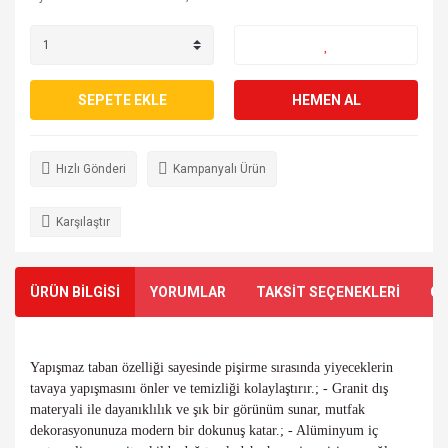
SEPETE EKLE
HEMEN AL
Hızlı Gönderi
Kampanyalı Ürün
Karşılaştır
ÜRÜN BİLGİSİ
YORUMLAR
TAKSİT SEÇENEKLERİ
ÖN
Yapışmaz taban özelliği sayesinde pişirme sırasında yiyeceklerin 
tavaya yapışmasını önler ve temizliği kolaylaştırır.; - Granit dış 
materyali ile dayanıklılık ve şık bir görünüm sunar, mutfak 
dekorasyonunuza modern bir dokunuş katar.; - Alüminyum iç 