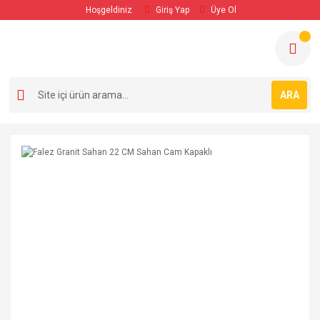
Hoşgeldiniz
Giriş Yap
Üye Ol
ARA