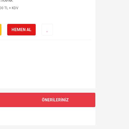
4TKAPAK
00 TL + KDV
HEMEN AL
ÖNERİLERİNİZ
za iletebilirsiniz.