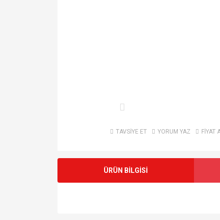
TAVSİYE ET
YORUM YAZ
FİYAT 
ÜRÜN BİLGİSİ
Bu ürünün fiyat bilgisi, resim, ürün açıklamalarında v