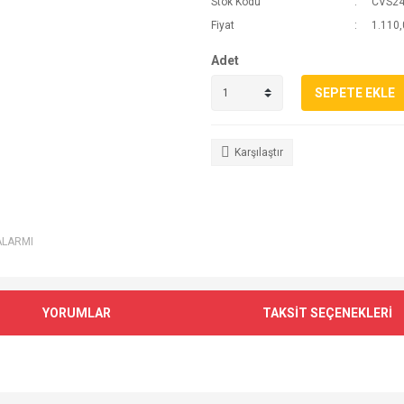
Stok Kodu
CVS2
Fiyat
1.110,
Adet
SEPETE EKLE
Karşılaştır
ALARMI
YORUMLAR
TAKSİT SEÇENEKLERİ
e diğer konularda yetersiz gördüğünüz noktaları öneri formunu kullanarak tarafımı