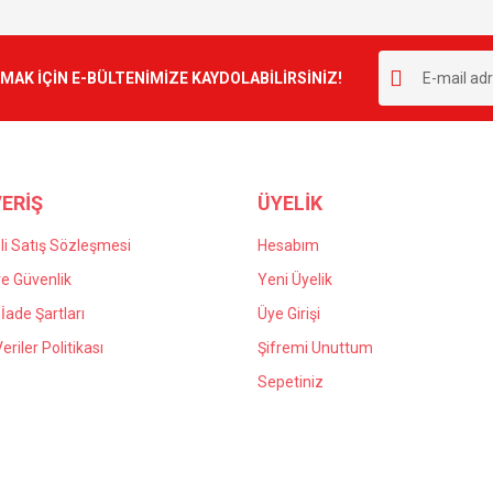
Bu ürüne ilk yorumu siz yapın!
r.
K İÇİN E-BÜLTENİMİZE KAYDOLABİLİRSİNİZ!
Yorum Yaz
ERİŞ
ÜYELİK
i Satış Sözleşmesi
Hesabım
 ve Güvenlik
Yeni Üyelik
 İade Şartları
Üye Girişi
Gönder
Veriler Politikası
Şifremi Unuttum
Sepetiniz