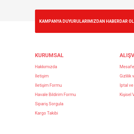
Görüş ve önerileriniz için teşekkür ederiz.
Ürün resmi kalitesiz, bozuk veya görüntülenemiyo
KAMPANYA DUYURULARIMIZDAN HABERDAR OLMA
Ürün açıklamasında eksik bilgiler bulunuyor.
Ürün bilgilerinde hatalar bulunuyor.
Ürün fiyatı diğer sitelerden daha pahalı.
Bu ürüne benzer farklı alternatifler olmalı.
KURUMSAL
ALIŞV
Hakkımızda
Mesafel
İletişim
Gizlilik
İletişim Formu
İptal ve
Havale Bildirim Formu
Kişisel 
Sipariş Sorgula
Kargo Takibi