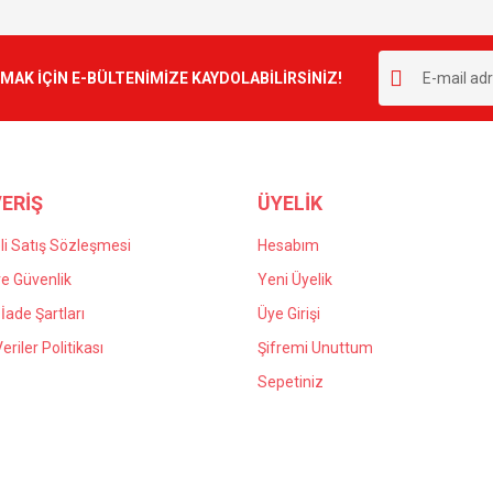
Bu ürüne ilk yorumu siz yapın!
r.
K İÇİN E-BÜLTENİMİZE KAYDOLABİLİRSİNİZ!
Yorum Yaz
ERİŞ
ÜYELİK
i Satış Sözleşmesi
Hesabım
 ve Güvenlik
Yeni Üyelik
 İade Şartları
Üye Girişi
Gönder
Veriler Politikası
Şifremi Unuttum
Sepetiniz