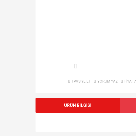
TAVSİYE ET
YORUM YAZ
FİYAT 
ÜRÜN BİLGİSİ
Bu ürünün fiyat bilgisi, resim, ürün açıklamalarında v