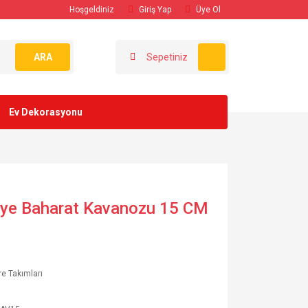
Hoşgeldiniz
Giriş Yap
Üye Ol
ARA
Sepetiniz
Ev Dekorasyonu
maye Baharat Kavanozu 15 CM
e Takımları