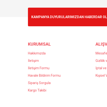
Görüş ve önerileriniz için teşekkür ederiz.
Ürün resmi kalitesiz, bozuk veya görüntülenemiyo
KAMPANYA DUYURULARIMIZDAN HABERDAR OLMA
Ürün açıklamasında eksik bilgiler bulunuyor.
Ürün bilgilerinde hatalar bulunuyor.
Ürün fiyatı diğer sitelerden daha pahalı.
Bu ürüne benzer farklı alternatifler olmalı.
KURUMSAL
ALIŞV
Hakkımızda
Mesafel
İletişim
Gizlilik
İletişim Formu
İptal ve
Havale Bildirim Formu
Kişisel 
Sipariş Sorgula
Kargo Takibi