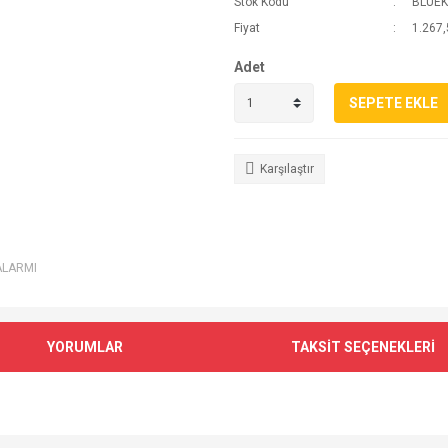
Stok Kodu
BLUE
Fiyat
1.267,
Adet
SEPETE EKLE
Karşılaştır
ALARMI
YORUMLAR
TAKSİT SEÇENEKLERİ
e diğer konularda yetersiz gördüğünüz noktaları öneri formunu kullanarak tarafımı