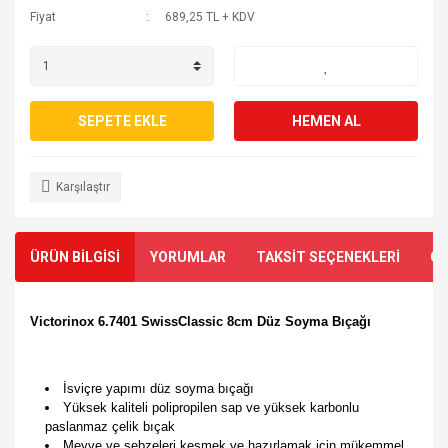
Fiyat
689,25 TL + KDV
SEPETE EKLE
HEMEN AL
Karşılaştır
ÜRÜN BİLGİSİ
YORUMLAR
TAKSİT SEÇENEKLERİ
ÖN
​Victorinox
6.7401 SwissClassic 8cm Düz Soyma Bıçağı
İsviçre yapımı düz soyma bıçağı
Yüksek kaliteli polipropilen sap ve yüksek karbonlu
paslanmaz çelik bıçak
Meyve ve sebzeleri kesmek ve hazırlamak için mükemmel