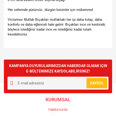
Her seferinde pürüzsüz, düzgün kesimler için mükemmel.
Victorinox Mutfak Bıçakları mutfaktaki her işi daha kolay, daha
konforlu ve daha eğlenceli hale getirir. Bıçakları ince ve keskindir,
böylece istediğiniz kadar ince ve istediğiniz kadar tutarlı
kesebilirsiniz.
Bu ürünün fiyat bilgisi, resim, ürün açıklamalarında ve diğer
konularda yetersiz gördüğünüz noktaları öneri formunu
Bu ürüne ilk yorumu siz yapın!
kullanarak tarafımıza iletebilirsiniz.
Görüş ve önerileriniz için teşekkür ederiz.
KAMPANYA DUYURULARIMIZDAN HABERDAR OLMAK İÇİN
E-BÜLTENİMİZE KAYDOLABİLİRSİNİZ!
Yorum Yaz
Ürün resmi kalitesiz, bozuk veya görüntülenemiyor.
KAYDOL
Ürün açıklamasında eksik bilgiler bulunuyor.
Ürün bilgilerinde hatalar bulunuyor.
KURUMSAL
Ürün fiyatı diğer sitelerden daha pahalı.
Bu ürüne benzer farklı alternatifler olmalı.
Hakkımızda