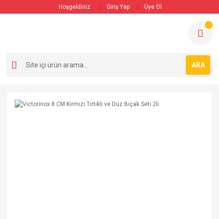
Hoşgeldiniz
Giriş Yap
Üye Ol
ARA