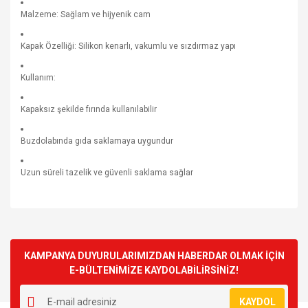
Malzeme: Sağlam ve hijyenik cam
Kapak Özelliği: Silikon kenarlı, vakumlu ve sızdırmaz yapı
Kullanım:
Kapaksız şekilde fırında kullanılabilir
Buzdolabında gıda saklamaya uygundur
Uzun süreli tazelik ve güvenli saklama sağlar
Bu ürünün fiyat bilgisi, resim, ürün açıklamalarında ve diğer
konularda yetersiz gördüğünüz noktaları öneri formunu
Bu ürüne ilk yorumu siz yapın!
kullanarak tarafımıza iletebilirsiniz.
Görüş ve önerileriniz için teşekkür ederiz.
KAMPANYA DUYURULARIMIZDAN HABERDAR OLMAK İÇİN
E-BÜLTENİMİZE KAYDOLABİLİRSİNİZ!
Yorum Yaz
Ürün resmi kalitesiz, bozuk veya görüntülenemiyor.
KAYDOL
Ürün açıklamasında eksik bilgiler bulunuyor.