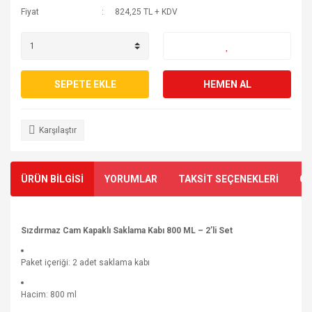
Fiyat
824,25 TL + KDV
SEPETE EKLE
HEMEN AL
Karşılaştır
ÜRÜN BİLGİSİ
YORUMLAR
TAKSİT SEÇENEKLERİ
ÖN
Sızdırmaz Cam Kapaklı Saklama Kabı 800 ML – 2’li Set
Paket içeriği: 2 adet saklama kabı
Hacim: 800 ml