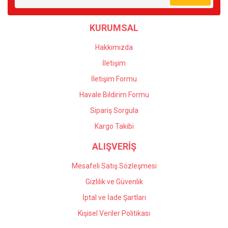
Ürün bilgilerinde hatalar bulunuyor.
KURUMSAL
Ürün fiyatı diğer sitelerden daha pahalı.
Bu ürüne benzer farklı alternatifler olmalı.
Hakkımızda
İletişim
İletişim Formu
Havale Bildirim Formu
Gönder
Sipariş Sorgula
Kargo Takibi
ALIŞVERİŞ
Mesafeli Satış Sözleşmesi
Gizlilik ve Güvenlik
İptal ve İade Şartları
Kişisel Veriler Politikası