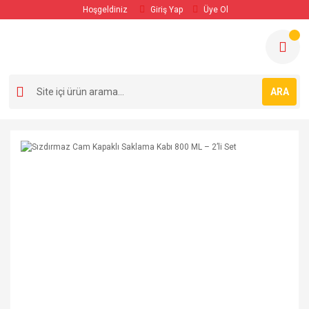
Hoşgeldiniz
Giriş Yap
Üye Ol
ARA