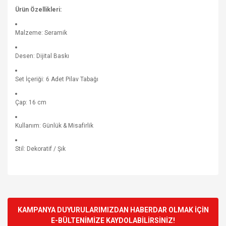
Ürün Özellikleri:
Malzeme: Seramik
Desen: Dijital Baskı
Set İçeriği: 6 Adet Pilav Tabağı
Çap: 16 cm
Kullanım: Günlük & Misafirlik
Stil: Dekoratif / Şık
Bu ürünün fiyat bilgisi, resim, ürün açıklamalarında ve diğer
konularda yetersiz gördüğünüz noktaları öneri formunu
Bu ürüne ilk yorumu siz yapın!
kullanarak tarafımıza iletebilirsiniz.
Görüş ve önerileriniz için teşekkür ederiz.
KAMPANYA DUYURULARIMIZDAN HABERDAR OLMAK İÇİN
E-BÜLTENİMİZE KAYDOLABİLİRSİNİZ!
Yorum Yaz