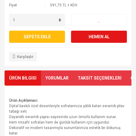
Fiyat
591,75 TL + KDV
SEPETE EKLE
HEMEN AL
Karşılaştır
ÜRÜN BİLGİSİ
YORUMLAR
TAKSİT SEÇENEKLERİ
ÖN
Ürün Açıklaması:
Dijital baskılı özel desenleriyle sofralarınıza şıklık katan seramik pilav
tabağı seti.
Dayanıklı seramik yapısı sayesinde uzun ömürlü kullanım sunar.
Hem misafir sofraları hem de günlük kullanım için uygundur.
Dekoratif ve modern tasarımıyla sunumlarınıza estetik bir dokunuş
katar.