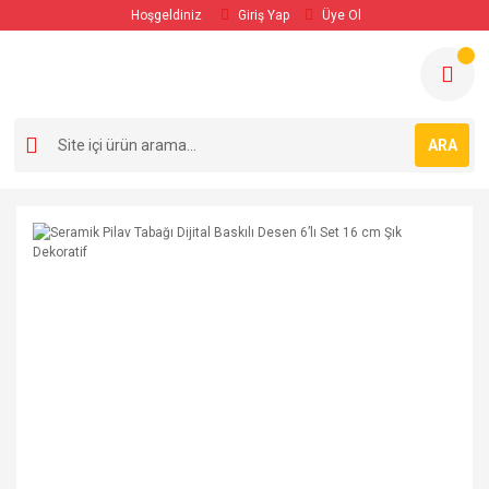
Hoşgeldiniz
Giriş Yap
Üye Ol
ARA