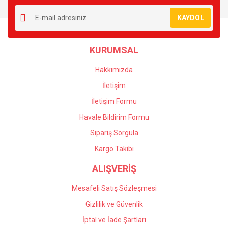
Ürün resmi kalitesiz, bozuk veya görüntülenemiyor.
KAYDOL
Ürün açıklamasında eksik bilgiler bulunuyor.
Ürün bilgilerinde hatalar bulunuyor.
KURUMSAL
Ürün fiyatı diğer sitelerden daha pahalı.
Bu ürüne benzer farklı alternatifler olmalı.
Hakkımızda
İletişim
İletişim Formu
Havale Bildirim Formu
Gönder
Sipariş Sorgula
Kargo Takibi
ALIŞVERİŞ
Mesafeli Satış Sözleşmesi
Gizlilik ve Güvenlik
İptal ve İade Şartları