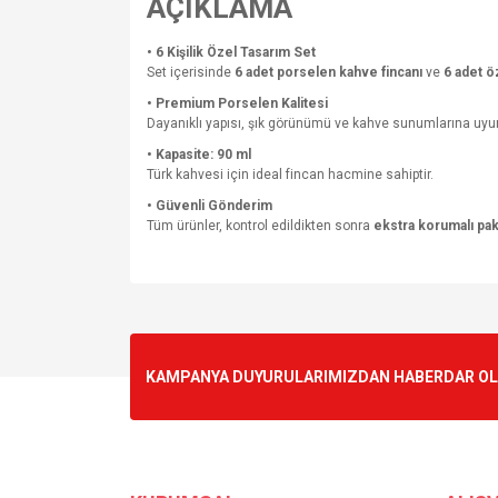
AÇIKLAMA
• 6 Kişilik Özel Tasarım Set
Set içerisinde
6 adet porselen kahve fincanı
ve
6 adet ö
• Premium Porselen Kalitesi
Dayanıklı yapısı, şık görünümü ve kahve sunumlarına uyu
• Kapasite: 90 ml
Türk kahvesi için ideal fincan hacmine sahiptir.
• Güvenli Gönderim
Tüm ürünler, kontrol edildikten sonra
ekstra korumalı pa
Bu ürünün fiyat bilgisi, resim, ürün açıklamalarında v
Görüş ve önerileriniz için teşekkür ederiz.
Ürün resmi kalitesiz, bozuk veya görüntülenemiyo
KAMPANYA DUYURULARIMIZDAN HABERDAR OLMA
Ürün açıklamasında eksik bilgiler bulunuyor.
Ürün bilgilerinde hatalar bulunuyor.
Ürün fiyatı diğer sitelerden daha pahalı.
Bu ürüne benzer farklı alternatifler olmalı.