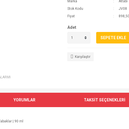
Marka
Altabi
Stok Kodu
JV08
Fiyat
898,50
Adet
SEPETE EKLE
Karşılaştır
ALARMI
YORUMLAR
TAKSİT SEÇENEKLERİ
abaklar | 90 ml