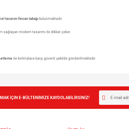
zel tasarım fincan tabağı
bulunmaktadır.
m sağlayan modern tasarımı ile dikkat çeker.
ketleme
ile kırılmalara karşı güvenli şekilde gönderilmektedir.
e diğer konularda yetersiz gördüğünüz noktaları öneri formunu kullanarak tarafımı
Bu ürüne ilk yorumu siz yapın!
r.
K İÇİN E-BÜLTENİMİZE KAYDOLABİLİRSİNİZ!
Yorum Yaz