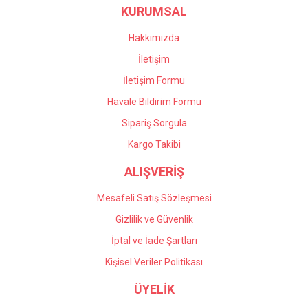
KURUMSAL
Ürün fiyatı diğer sitelerden daha pahalı.
Bu ürüne benzer farklı alternatifler olmalı.
Hakkımızda
İletişim
İletişim Formu
Havale Bildirim Formu
Gönder
Sipariş Sorgula
Kargo Takibi
ALIŞVERİŞ
Mesafeli Satış Sözleşmesi
Gizlilik ve Güvenlik
İptal ve İade Şartları
Kişisel Veriler Politikası
ÜYELİK