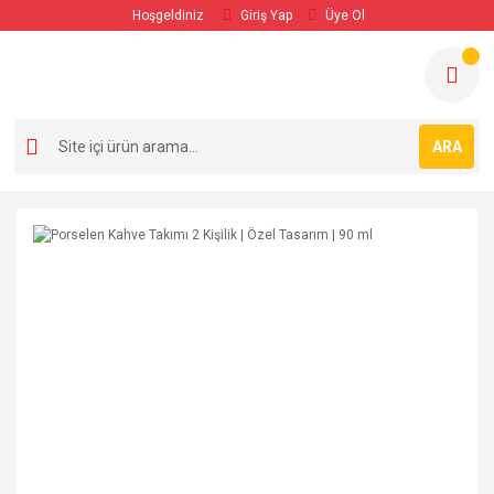
Hoşgeldiniz
Giriş Yap
Üye Ol
ARA