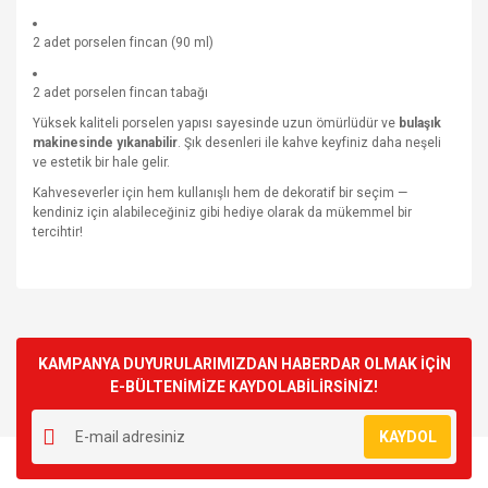
2 adet porselen fincan (90 ml)
2 adet porselen fincan tabağı
Yüksek kaliteli porselen yapısı sayesinde uzun ömürlüdür ve
bulaşık
makinesinde yıkanabilir
. Şık desenleri ile kahve keyfiniz daha neşeli
ve estetik bir hale gelir.
Kahveseverler için hem kullanışlı hem de dekoratif bir seçim —
kendiniz için alabileceğiniz gibi hediye olarak da mükemmel bir
tercihtir!
Bu ürünün fiyat bilgisi, resim, ürün açıklamalarında ve diğer
konularda yetersiz gördüğünüz noktaları öneri formunu
Bu ürüne ilk yorumu siz yapın!
kullanarak tarafımıza iletebilirsiniz.
Görüş ve önerileriniz için teşekkür ederiz.
KAMPANYA DUYURULARIMIZDAN HABERDAR OLMAK İÇİN
E-BÜLTENİMİZE KAYDOLABİLİRSİNİZ!
Yorum Yaz
Ürün resmi kalitesiz, bozuk veya görüntülenemiyor.
KAYDOL
Ürün açıklamasında eksik bilgiler bulunuyor.
Ürün bilgilerinde hatalar bulunuyor.