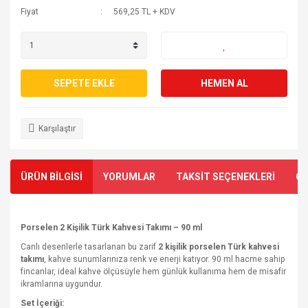
Fiyat
569,25 TL + KDV
SEPETE EKLE
HEMEN AL
Karşılaştır
ÜRÜN BİLGİSİ
YORUMLAR
TAKSİT SEÇENEKLERİ
ÖN
Porselen 2 Kişilik Türk Kahvesi Takımı – 90 ml
Canlı desenlerle tasarlanan bu zarif
2 kişilik porselen Türk kahvesi
takımı
, kahve sunumlarınıza renk ve enerji katıyor. 90 ml hacme sahip
fincanlar, ideal kahve ölçüsüyle hem günlük kullanıma hem de misafir
ikramlarına uygundur.
Set İçeriği: