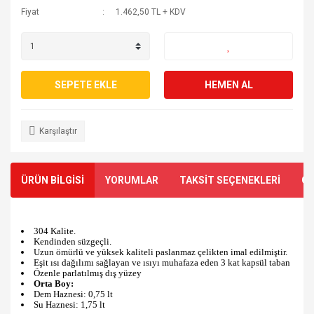
Fiyat
1.462,50 TL + KDV
SEPETE EKLE
HEMEN AL
Karşılaştır
ÜRÜN BİLGİSİ
YORUMLAR
TAKSİT SEÇENEKLERİ
ÖN
304 Kalite.
Kendinden süzgeçli.
Uzun ömürlü ve yüksek kaliteli paslanmaz çelikten imal edilmiştir.
Eşit ısı dağılımı sağlayan ve ısıyı muhafaza eden 3 kat kapsül taban
Özenle parlatılmış dış yüzey
Orta Boy:
Dem Haznesi: 0,75 lt
Su Haznesi: 1,75 lt