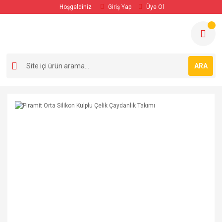
Hoşgeldiniz
Giriş Yap
Üye Ol
ARA