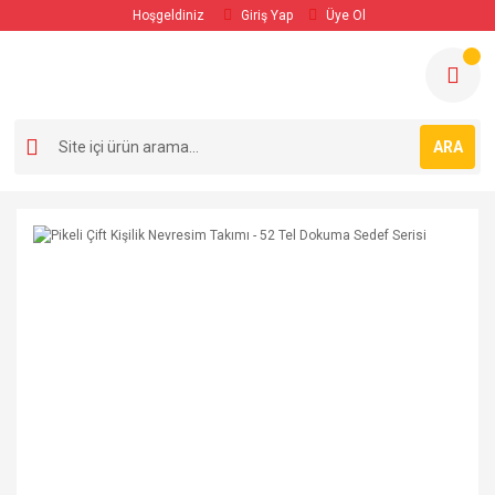
Hoşgeldiniz
Giriş Yap
Üye Ol
ARA