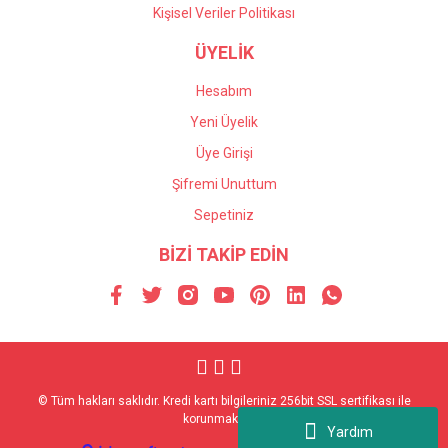
Kişisel Veriler Politikası
ÜYELİK
Hesabım
Yeni Üyelik
Üye Girişi
Şifremi Unuttum
Sepetiniz
BİZİ TAKİP EDİN
© Tüm hakları saklıdır. Kredi kartı bilgileriniz 256bit SSL sertifikası ile
korunmaktadır.
Yardım