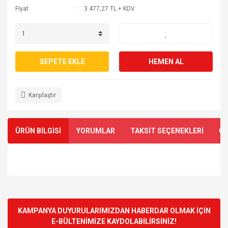
Fiyat
3.477,27 TL + KDV
SEPETE EKLE
HEMEN AL
Karşılaştır
ÜRÜN BİLGİSİ
YORUMLAR
TAKSİT SEÇENEKLERİ
ÖN
Bu ürünün fiyat bilgisi, resim, ürün açıklamalarında ve diğer
konularda yetersiz gördüğünüz noktaları öneri formunu
Bu ürüne ilk yorumu siz yapın!
kullanarak tarafımıza iletebilirsiniz.
Görüş ve önerileriniz için teşekkür ederiz.
KAMPANYA DUYURULARIMIZDAN HABERDAR OLMAK İÇİN
E-BÜLTENİMİZE KAYDOLABİLİRSİNİZ!
Yorum Yaz