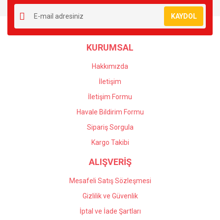
Ürün resmi kalitesiz, bozuk veya görüntülenemiyor.
KAYDOL
Ürün açıklamasında eksik bilgiler bulunuyor.
Ürün bilgilerinde hatalar bulunuyor.
KURUMSAL
Ürün fiyatı diğer sitelerden daha pahalı.
Bu ürüne benzer farklı alternatifler olmalı.
Hakkımızda
İletişim
İletişim Formu
Havale Bildirim Formu
Gönder
Sipariş Sorgula
Kargo Takibi
ALIŞVERİŞ
Mesafeli Satış Sözleşmesi
Gizlilik ve Güvenlik
İptal ve İade Şartları