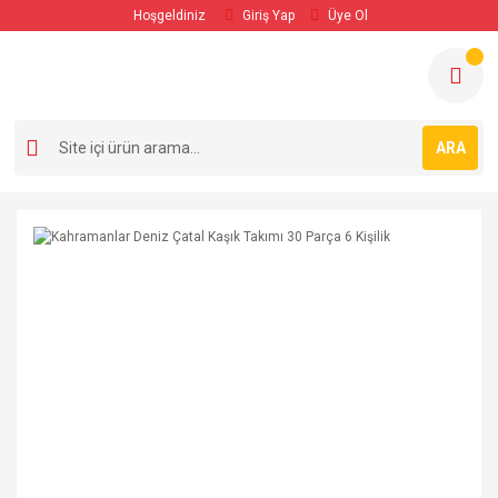
Hoşgeldiniz
Giriş Yap
Üye Ol
ARA