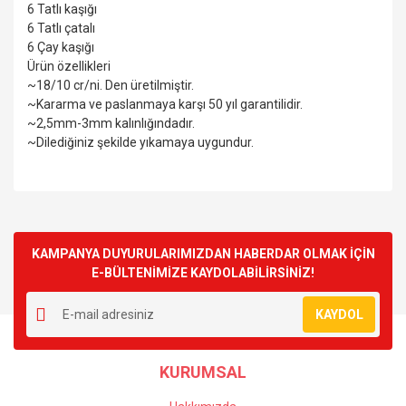
6 Tatlı kaşığı
6 Tatlı çatalı
6 Çay kaşığı
Ürün özellikleri
~18/10 cr/ni. Den üretilmiştir.
~Kararma ve paslanmaya karşı 50 yıl garantilidir.
~2,5mm-3mm kalınlığındadır.
~Dilediğiniz şekilde yıkamaya uygundur.
Bu ürünün fiyat bilgisi, resim, ürün açıklamalarında ve diğer
konularda yetersiz gördüğünüz noktaları öneri formunu
Bu ürüne ilk yorumu siz yapın!
kullanarak tarafımıza iletebilirsiniz.
Görüş ve önerileriniz için teşekkür ederiz.
KAMPANYA DUYURULARIMIZDAN HABERDAR OLMAK İÇİN
E-BÜLTENİMİZE KAYDOLABİLİRSİNİZ!
Yorum Yaz
Ürün resmi kalitesiz, bozuk veya görüntülenemiyor.
KAYDOL
Ürün açıklamasında eksik bilgiler bulunuyor.
Ürün bilgilerinde hatalar bulunuyor.
KURUMSAL
Ürün fiyatı diğer sitelerden daha pahalı.
Bu ürüne benzer farklı alternatifler olmalı.