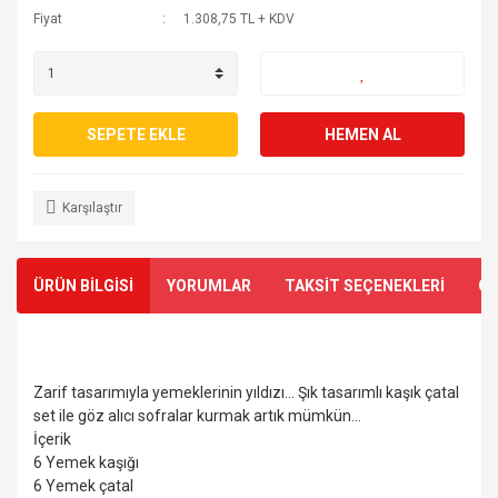
Fiyat
1.308,75 TL + KDV
SEPETE EKLE
HEMEN AL
Karşılaştır
ÜRÜN BİLGİSİ
YORUMLAR
TAKSİT SEÇENEKLERİ
ÖN
Zarif tasarımıyla yemeklerinin yıldızı... Şık tasarımlı kaşık çatal
set ile göz alıcı sofralar kurmak artık mümkün...
İçerik
6 Yemek kaşığı
6 Yemek çatal