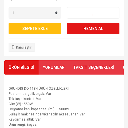
SEPETE EKLE
HEMEN AL
Karşılaştır
ÜRÜN BİLGİSİ
YORUMLAR
TAKSİT SEÇENEKLERİ
ÖN
GRUNDIG DO 1184 ÜRÜN ÖZELLİKLERİ
Paslanmaz çelik bıçak: Var
Tek tuşla kontrol: Var
Güç (W) : 550W
Doğrama kabı kapasitesi (ml) : 1500mL
Bulaşık makinesinde yıkanabilir aksesuarlar: Var
Kaydırmaz altlık: Var
Ürün rengi: Beyaz