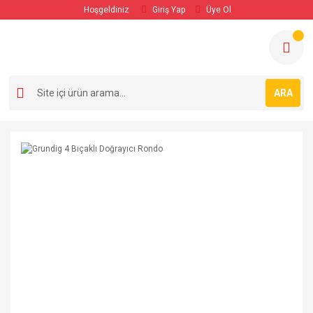
Hoşgeldiniz
Giriş Yap
Üye Ol
ARA