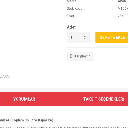
Marka
Altabi
Stok Kodu
MT06
Fiyat
786,00
Adet
SEPETE EKLE
Karşılaştır
ALARMI
YORUMLAR
TAKSİT SEÇENEKLERİ
nizer (Toplam 36 Litre Kapasite)