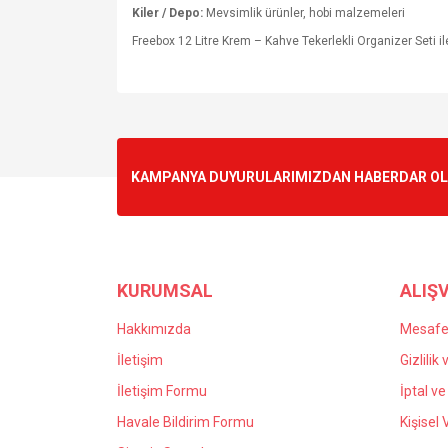
Kiler / Depo:
Mevsimlik ürünler, hobi malzemeleri
Freebox 12 Litre Krem – Kahve Tekerlekli Organizer Seti i
Bu ürünün fiyat bilgisi, resim, ürün açıklamalarında v
Görüş ve önerileriniz için teşekkür ederiz.
Ürün resmi kalitesiz, bozuk veya görüntülenemiyo
KAMPANYA DUYURULARIMIZDAN HABERDAR OLMA
Ürün açıklamasında eksik bilgiler bulunuyor.
Ürün bilgilerinde hatalar bulunuyor.
Ürün fiyatı diğer sitelerden daha pahalı.
Bu ürüne benzer farklı alternatifler olmalı.
KURUMSAL
ALIŞV
Hakkımızda
Mesafel
İletişim
Gizlilik
İletişim Formu
İptal ve
Havale Bildirim Formu
Kişisel 