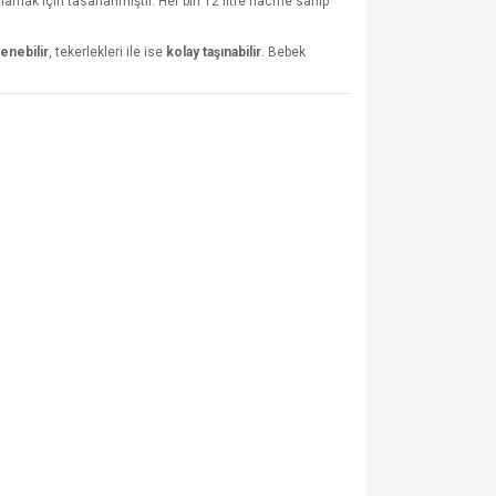
amak için tasarlanmıştır. Her biri 12 litre hacme sahip
lenebilir
, tekerlekleri ile ise
kolay taşınabilir
. Bebek