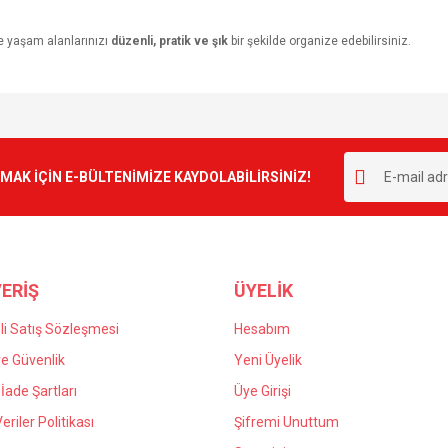
le yaşam alanlarınızı
düzenli, pratik ve şık
bir şekilde organize edebilirsiniz.
e diğer konularda yetersiz gördüğünüz noktaları öneri formunu kullanarak tarafımı
Bu ürüne ilk yorumu siz yapın!
r.
K İÇİN E-BÜLTENİMİZE KAYDOLABİLİRSİNİZ!
Yorum Yaz
ERİŞ
ÜYELİK
i Satış Sözleşmesi
Hesabım
 ve Güvenlik
Yeni Üyelik
 İade Şartları
Üye Girişi
Gönder
Veriler Politikası
Şifremi Unuttum