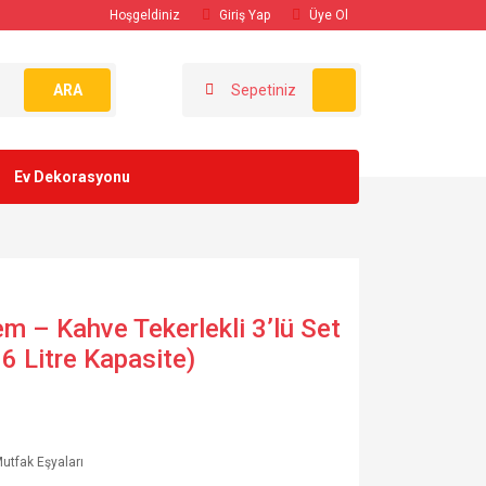
Hoşgeldiniz
Giriş Yap
Üye Ol
ARA
Sepetiniz
Ev Dekorasyonu
em – Kahve Tekerlekli 3’lü Set
6 Litre Kapasite)
tfak Eşyaları