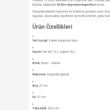
Freebox 12 Litre Tekerlekli 3’lü Organizer Seti, mutfak, ba
kutular, toplamda
36 litre depolama kapasitesi
sunar.
Dayanıklı plastik malzeme ile üretilmiş gövdesi uzun ömü
eşyaları, oyuncaklar, kıyafetler, temizlik ürünleri, gıda 
Ürün Özellikleri
Set İçeriği:
3 adet organizer kutu
Hacim:
Her biri 12 L, toplam 36 L
Renk:
Krem – Kahve
Malzeme:
Dayanıklı plastik
Boy:
27 cm
En:
37 cm
Yükseklik:
35,5 cm