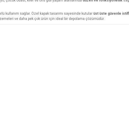
nyo, çocuk odası, kiler ve ofis gibi yaşam alanlarında
düzen ve fonksiyonellik
sağl
rlü kullanım sağlar. Özel kapak tasarımı sayesinde kutular
üst üste güvenle istif
malzemeleri ve daha pek çok ürün için ideal bir depolama çözümüdür.