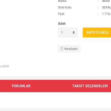
Marka
Altabi
Stok Kodu
SERAU
Fiyat
1.710,
Adet
SEPETE EKLE
Karşılaştır
ALARMI
YORUMLAR
TAKSİT SEÇENEKLERİ
e diğer konularda yetersiz gördüğünüz noktaları öneri formunu kullanarak tarafımı