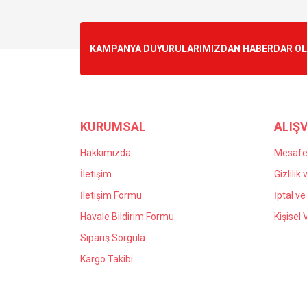
Görüş ve önerileriniz için teşekkür ederiz.
Ürün resmi kalitesiz, bozuk veya görüntülenemiyo
KAMPANYA DUYURULARIMIZDAN HABERDAR OLMA
Ürün açıklamasında eksik bilgiler bulunuyor.
Ürün bilgilerinde hatalar bulunuyor.
Ürün fiyatı diğer sitelerden daha pahalı.
Bu ürüne benzer farklı alternatifler olmalı.
KURUMSAL
ALIŞV
Hakkımızda
Mesafel
İletişim
Gizlilik
İletişim Formu
İptal ve
Havale Bildirim Formu
Kişisel 
Sipariş Sorgula
Kargo Takibi