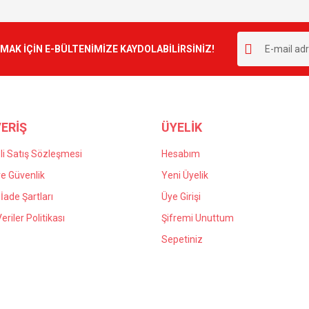
Bu ürüne ilk yorumu siz yapın!
r.
K İÇİN E-BÜLTENİMİZE KAYDOLABİLİRSİNİZ!
Yorum Yaz
ERİŞ
ÜYELİK
i Satış Sözleşmesi
Hesabım
 ve Güvenlik
Yeni Üyelik
 İade Şartları
Üye Girişi
Gönder
Veriler Politikası
Şifremi Unuttum
Sepetiniz