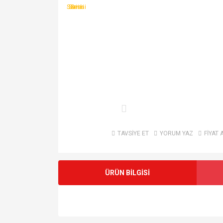
TAVSİYE ET
YORUM YAZ
FİYAT 
ÜRÜN BİLGİSİ
Bu ürünün fiyat bilgisi, resim, ürün açıklamalarında v