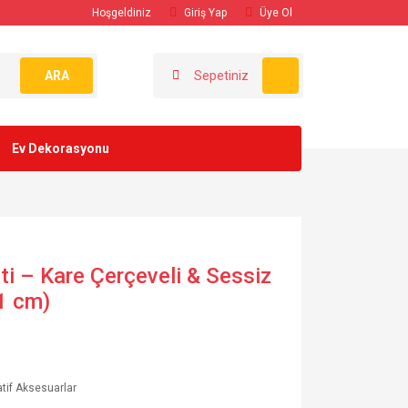
Hoşgeldiniz
Giriş Yap
Üye Ol
ARA
Sepetiniz
Ev Dekorasyonu
ti – Kare Çerçeveli & Sessiz
1 cm)
tif Aksesuarlar