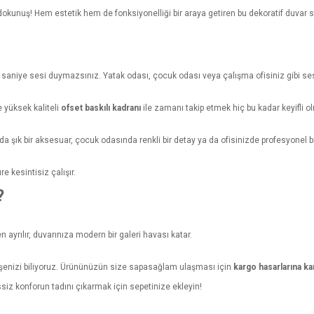
 dokunuş! Hem estetik hem de fonksiyonelliği bir araya getiren bu dekoratif duvar
niye sesi duymazsınız. Yatak odası, çocuk odası veya çalışma ofisiniz gibi sess
 yüksek kaliteli
ofset baskılı kadranı
ile zamanı takip etmek hiç bu kadar keyifli o
şık bir aksesuar, çocuk odasında renkli bir detay ya da ofisinizde profesyonel bir
e kesintisiz çalışır.
?
 ayrılır, duvarınıza modern bir galeri havası katar.
dişenizi biliyoruz. Ürününüzün size sapasağlam ulaşması için
kargo hasarlarına k
siz konforun tadını çıkarmak için sepetinize ekleyin!