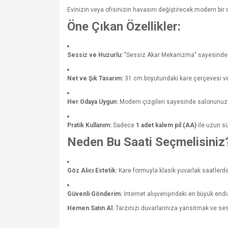
Evinizin veya ofisinizin havasını değiştirecek modern bir
Öne Çıkan Özellikler:
Sessiz ve Huzurlu:
"Sessiz Akar Mekanizma" sayesinde sa
Net ve Şık Tasarım:
31 cm boyutundaki kare çerçevesi ve
Her Odaya Uygun:
Modern çizgileri sayesinde salonunuzda 
Pratik Kullanım:
Sadece
1 adet kalem pil (AA)
ile uzun sür
Neden Bu Saati Seçmelisiniz
Göz Alıcı Estetik:
Kare formuyla klasik yuvarlak saatlerden
Güvenli Gönderim:
İnternet alışverişindeki en büyük en
Hemen Satın Al:
Tarzınızı duvarlarınıza yansıtmak ve ses