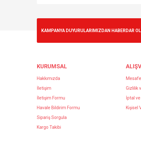
Bu ürünün fiyat bilgisi, resim, ürün açıklamalarında v
Görüş ve önerileriniz için teşekkür ederiz.
Ürün resmi kalitesiz, bozuk veya görüntülenemiyo
KAMPANYA DUYURULARIMIZDAN HABERDAR OLMA
Ürün açıklamasında eksik bilgiler bulunuyor.
Ürün bilgilerinde hatalar bulunuyor.
Ürün fiyatı diğer sitelerden daha pahalı.
Bu ürüne benzer farklı alternatifler olmalı.
KURUMSAL
ALIŞV
Hakkımızda
Mesafel
İletişim
Gizlilik
İletişim Formu
İptal ve
Havale Bildirim Formu
Kişisel 
Sipariş Sorgula
Kargo Takibi