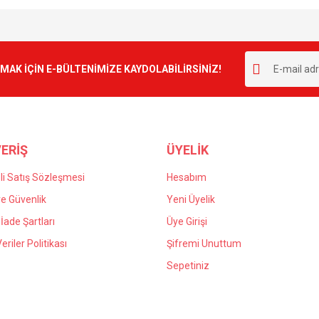
e diğer konularda yetersiz gördüğünüz noktaları öneri formunu kullanarak tarafımı
Bu ürüne ilk yorumu siz yapın!
r.
K İÇİN E-BÜLTENİMİZE KAYDOLABİLİRSİNİZ!
Yorum Yaz
ERİŞ
ÜYELİK
i Satış Sözleşmesi
Hesabım
 ve Güvenlik
Yeni Üyelik
 İade Şartları
Üye Girişi
Gönder
Veriler Politikası
Şifremi Unuttum
Sepetiniz