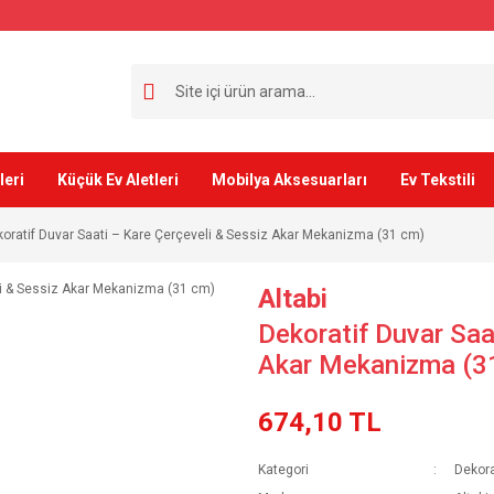
leri
Küçük Ev Aletleri
Mobilya Aksesuarları
Ev Tekstili
oratif Duvar Saati – Kare Çerçeveli & Sessiz Akar Mekanizma (31 cm)
Altabi
Dekoratif Duvar Saa
Akar Mekanizma (3
674,10 TL
Kategori
Dekora