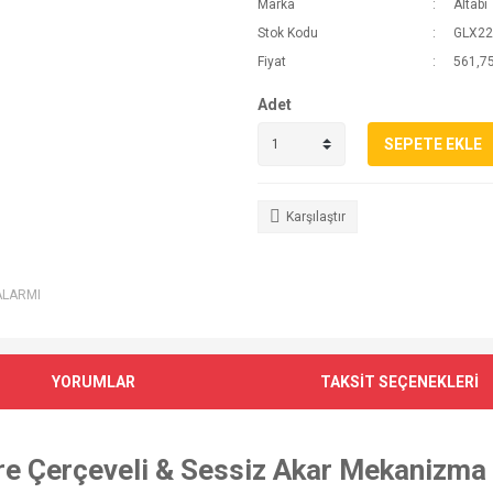
Marka
Altabi
Stok Kodu
GLX22
Fiyat
561,75
Adet
SEPETE EKLE
Karşılaştır
ALARMI
YORUMLAR
TAKSİT SEÇENEKLERİ
are Çerçeveli & Sessiz Akar Mekanizma