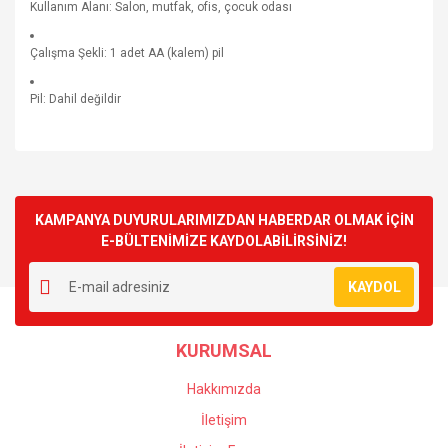
Kullanım Alanı: Salon, mutfak, ofis, çocuk odası
Çalışma Şekli: 1 adet AA (kalem) pil
Pil: Dahil değildir
Bu ürünün fiyat bilgisi, resim, ürün açıklamalarında ve diğer
konularda yetersiz gördüğünüz noktaları öneri formunu
Bu ürüne ilk yorumu siz yapın!
kullanarak tarafımıza iletebilirsiniz.
Görüş ve önerileriniz için teşekkür ederiz.
KAMPANYA DUYURULARIMIZDAN HABERDAR OLMAK İÇİN
E-BÜLTENİMİZE KAYDOLABİLİRSİNİZ!
Yorum Yaz
Ürün resmi kalitesiz, bozuk veya görüntülenemiyor.
KAYDOL
Ürün açıklamasında eksik bilgiler bulunuyor.
Ürün bilgilerinde hatalar bulunuyor.
KURUMSAL
Ürün fiyatı diğer sitelerden daha pahalı.
Bu ürüne benzer farklı alternatifler olmalı.
Hakkımızda
İletişim