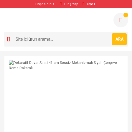
Hoşgeldiniz
Giriş Yap
Üye Ol
ARA