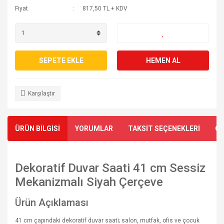
Fiyat
817,50 TL + KDV
SEPETE EKLE
HEMEN AL
Karşılaştır
ÜRÜN BİLGİSİ
YORUMLAR
TAKSİT SEÇENEKLERİ
ÖN
Dekoratif Duvar Saati 41 cm Sessiz
Mekanizmalı Siyah Çerçeve
Ürün Açıklaması
41 cm çapındaki dekoratif duvar saati; salon, mutfak, ofis ve çocuk